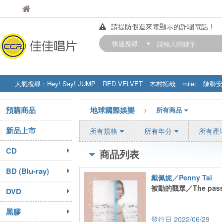
佳佳唱片
佳佳唱片
請提防假造來電顯示的詐騙電話！
【中華門市營業時間調整公告】
快速搜尋
訂購金額滿200元，即享免運優惠!! 詳
人氣搜尋：
Hey! Say! JUMP
RED VELVET
木村拓哉
milet
陳勢
STRAY KIDS
盧廣仲
周杰伦
預購商品
地球國際娛樂
所有商品
新品上市
所有規格
所有年分
所有產
CD
商品列表
BD (Blu-ray)
戴佩妮／Penny Tai
被動的觀眾／The passi
DVD
黑膠
2022/06/29