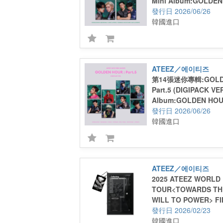
Mini Album:GOLDEN 
(DIGIPACK UNIT VER.
2026/06/26
韓國進口
ATEEZ／에이티즈
第14張迷你專輯:GOLDE
Part.5 (DIGIPACK VE
Album:GOLDEN HOUR 
(DIGIPACK VER.)
2026/06/26
韓國進口
ATEEZ／에이티즈
2025 ATEEZ WORLD
TOUR<TOWARDS THE
WILL TO POWER> FI
SEOUL (PLAYCODE)
2026/02/23
韓國進口