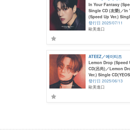
In Your Fantasy (Spe
Single CD (友榮)／In 
(Speed Up Ver.) Sing
(Wooyoung)
2025/07/11
歐美進口
ATEEZ／에이티즈
Lemon Drop (Speed U
CD(呂尚)／Lemon Dro
Ver.) Single CD(YEO
2025/06/13
歐美進口