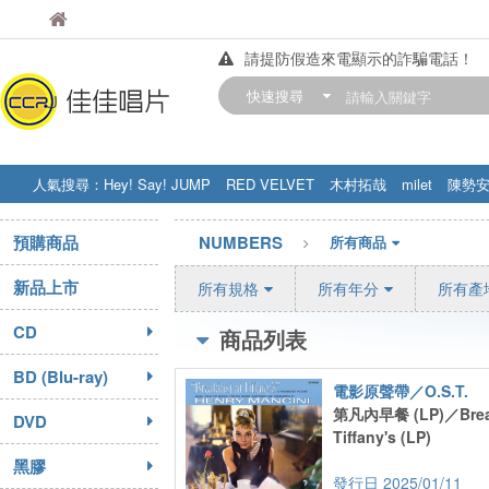
佳佳唱片
佳佳唱片
請提防假造來電顯示的詐騙電話！
【中華門市營業時間調整公告】
快速搜尋
訂購金額滿200元，即享免運優惠!! 詳
人氣搜尋：
Hey! Say! JUMP
RED VELVET
木村拓哉
milet
陳勢
STRAY KIDS
盧廣仲
周杰伦
預購商品
NUMBERS
所有商品
新品上市
所有規格
所有年分
所有產
CD
商品列表
BD (Blu-ray)
電影原聲帶／O.S.T.
第凡內早餐 (LP)／Break
DVD
Tiffany's (LP)
黑膠
2025/01/11