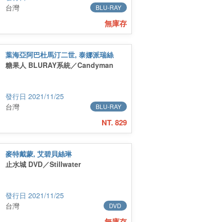
台灣
BLU-RAY
無庫存
葉海亞阿巴杜馬汀二世, 泰娜派瑞絲
糖果人 BLURAY系統／Candyman
2021/11/25
台灣
BLU-RAY
NT. 829
麥特戴蒙, 艾碧貝絲琳
止水城 DVD／Stillwater
2021/11/25
台灣
DVD
無庫存