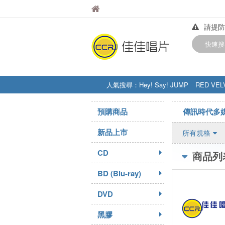
佳佳唱片
佳佳唱片
請提防
【中華
快速搜
訂購金額
人氣搜尋：
Hey! Say! JUMP
RED VEL
STRAY KIDS
盧廣仲
周杰伦
預購商品
傳訊時代多
新品上市
所有規格
CD
商品列
BD (Blu-ray)
DVD
黑膠