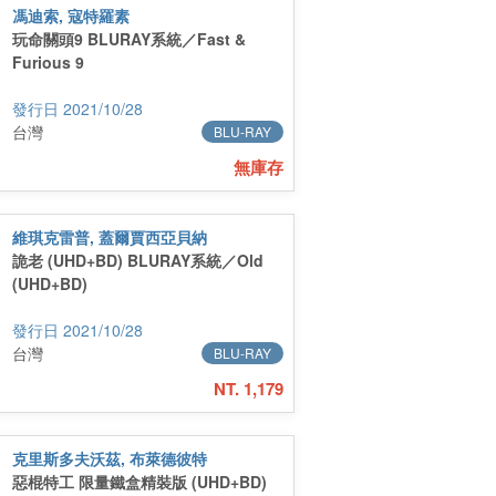
馮迪索, 寇特羅素
玩命關頭9 BLURAY系統／Fast &
Furious 9
2021/10/28
台灣
BLU-RAY
無庫存
維琪克雷普, 蓋爾賈西亞貝納
詭老 (UHD+BD) BLURAY系統／Old
(UHD+BD)
2021/10/28
台灣
BLU-RAY
NT. 1,179
克里斯多夫沃茲, 布萊德彼特
惡棍特工 限量鐵盒精裝版 (UHD+BD)