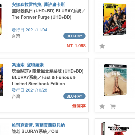
安娜狄拉雷格拉, 喬許盧卡斯
無限殺戮日 (UHD+BD) BLURAY系統／
The Forever Purge (UHD+BD)
2021/11/04
台灣
BLU-RAY
NT. 1,098
馮迪索, 寇特羅素
玩命關頭9 限量鐵盒精裝版 (UHD+BD)
BLURAY系統／Fast & Furious 9
Limited Steelbook Edition
(UHD+BD)
2021/10/28
台灣
BLU-RAY
無庫存
維琪克雷普, 蓋爾賈西亞貝納
詭老 BLURAY系統／Old