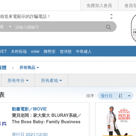
免費加入會員
會員
假造來電顯示的詐騙電話！
門市營業時間調整公告】
尋
滿200元，即享免運優惠!! 詳情>>
VET
木村拓哉
milet
陳勢安
曾沛慈
中島健人
媒體
所有商品
所有年分
所有產地
表
排序 :
發行日
動畫電影／MOVIE
寶貝老闆：家大業大 BLURAY系統／
The Boss Baby: Family Business
2021/12/30