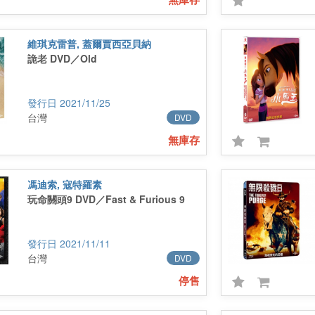
維琪克雷普, 蓋爾賈西亞貝納
詭老 DVD／Old
2021/11/25
台灣
DVD
無庫存
馮迪索, 寇特羅素
玩命關頭9 DVD／Fast & Furious 9
2021/11/11
台灣
DVD
停售