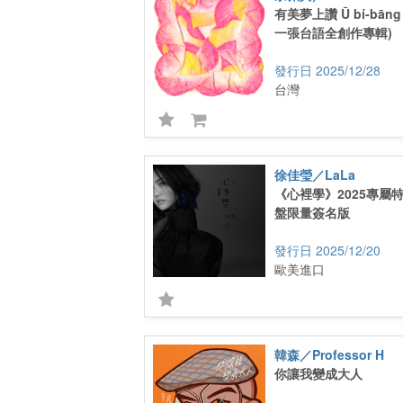
有美夢上讚 Ū bí-bāng s
一張台語全創作專輯)
2025/12/28
台灣
徐佳瑩／LaLa
《心裡學》2025專屬
盤限量簽名版
2025/12/20
歐美進口
韓森／Professor H
你讓我變成大人