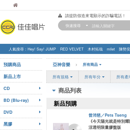
佳佳唱片
佳佳唱片
請提防假造來電顯示的詐騙電話！
【中華門市營業時間調整公告】
快速搜尋
訂購金額滿200元，即享免運優惠!! 詳
人氣搜尋：
Hey! Say! JUMP
RED VELVET
木村拓哉
milet
陳勢
STRAY KIDS
盧廣仲
周杰伦
預購商品
亞神音樂
所有商品
新品上市
所有規格
所有年分
所有產
CD
商品列表
BD (Blu-ray)
新品預購
DVD
曾沛慈／Pets Tseng
《今天陽光就是特別耀
黑膠
涼透明限量膠盤版