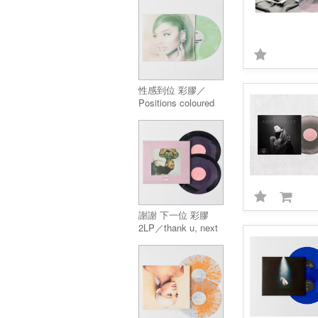
brighter days ahead
coloured vinyl (2LP)
性感到位 彩膠／
Positions coloured
vinyl
謝謝 下一位 彩膠
2LP／thank u, next
coloured vinyl (2LP)