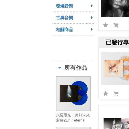
發燒音樂
古典音樂
相關商品
已發行專
所有作品
永恆陽光：美好未來
彩膠2LP／eternal
sunshine deluxe :