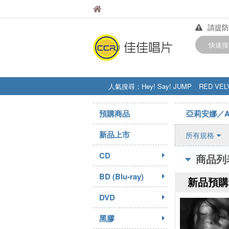
佳佳唱片
佳佳唱片
請提防
【中華
快速搜
訂購金額
人氣搜尋：
Hey! Say! JUMP
RED VEL
STRAY KIDS
盧廣仲
周杰伦
預購商品
亞莉安娜／Ari
新品上市
所有規格
CD
商品列
BD (Blu-ray)
新品預購
DVD
黑膠