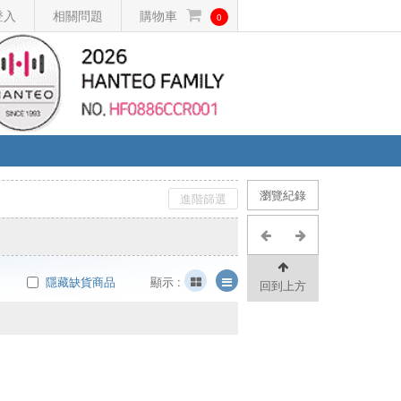
登入
相關問題
購物車
0
瀏覽紀錄
進階篩選
隱藏缺貨商品
顯示 :
回到上方