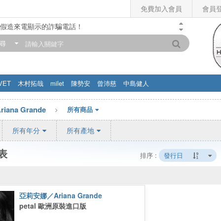
免費加入會員
會員
假造來電顯示的詐騙電話！
門市營業時間調整公告】
尋
滿200元，即享免運優惠!! 詳情>>
VET
木村拓哉
milet
陳勢安
曾沛慈
中島健人
ana Grande
所有商品
所有年分
所有產地
表
排序 :
發行日
亞莉安娜／Ariana Grande
petal 歐洲原裝進口版