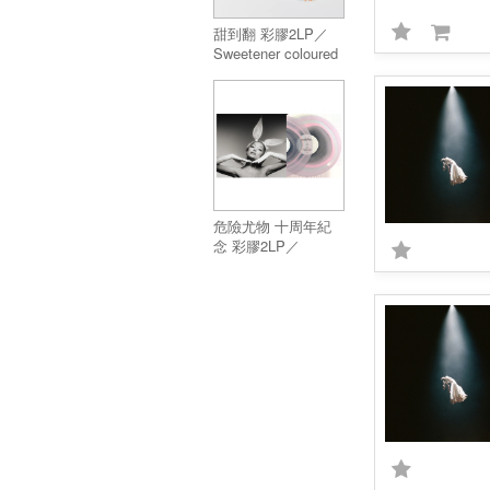
甜到翻 彩膠2LP／
Sweetener coloured
vinyl (2LP)
危險尤物 十周年紀
念 彩膠2LP／
Dangerous Woman
Tenth Anniversary
Edition (2LP)