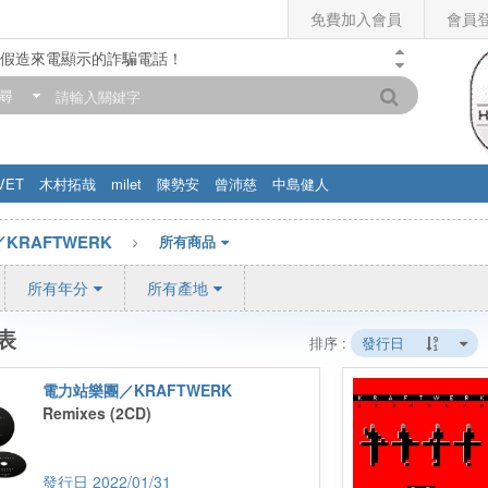
免費加入會員
會員
假造來電顯示的詐騙電話！
門市營業時間調整公告】
尋
滿200元，即享免運優惠!! 詳情>>
VET
木村拓哉
milet
陳勢安
曾沛慈
中島健人
KRAFTWERK
所有商品
所有年分
所有產地
表
排序 :
發行日
電力站樂團／KRAFTWERK
Remixes (2CD)
2022/01/31