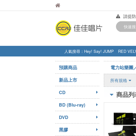
佳佳唱片
佳佳唱片
請提防
【中華
快速搜
訂購金額
人氣搜尋：
Hey! Say! JUMP
RED VEL
STRAY KIDS
盧廣仲
周杰伦
預購商品
電力站樂團／
新品上市
所有規格
CD
商品列
BD (Blu-ray)
DVD
黑膠