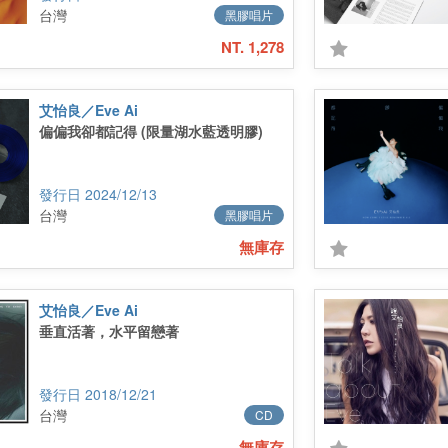
台灣
黑膠唱片
NT. 1,278
艾怡良／Eve Ai
偏偏我卻都記得 (限量湖水藍透明膠)
2024/12/13
台灣
黑膠唱片
無庫存
艾怡良／Eve Ai
垂直活著，水平留戀著
2018/12/21
台灣
CD
無庫存