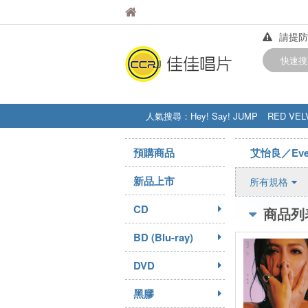
佳佳唱片
佳佳唱片
請提防
【中華
快速搜
訂購金額
人氣搜尋：
Hey! Say! JUMP
RED VEL
STRAY KIDS
盧廣仲
周杰伦
預購商品
艾怡良／Eve 
新品上市
所有規格
CD
商品列
BD (Blu-ray)
DVD
黑膠