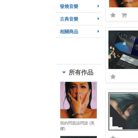
發燒音樂
古典音樂
相關商品
所有作品
我的問題該問誰 (黑
膠)