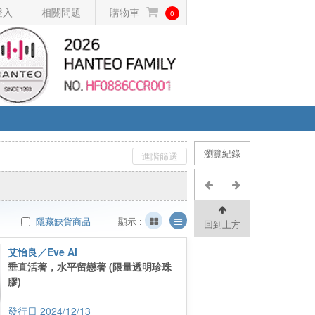
登入
相關問題
購物車
0
瀏覽紀錄
進階篩選
隱藏缺貨商品
顯示 :
回到上方
艾怡良／Eve Ai
垂直活著，水平留戀著 (限量透明珍珠
膠)
2024/12/13