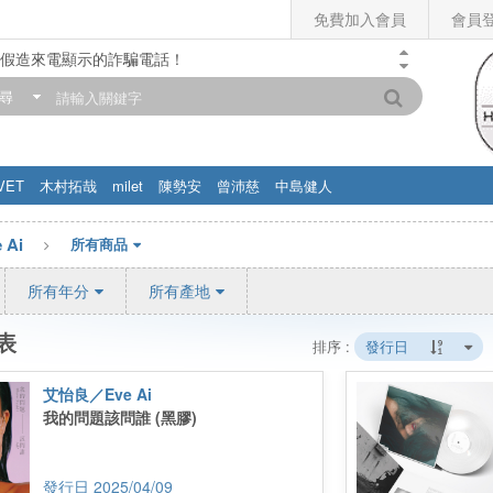
免費加入會員
會員
假造來電顯示的詐騙電話！
門市營業時間調整公告】
尋
滿200元，即享免運優惠!! 詳情>>
VET
木村拓哉
milet
陳勢安
曾沛慈
中島健人
Ai
所有商品
所有年分
所有產地
表
排序 :
發行日
艾怡良／Eve Ai
我的問題該問誰 (黑膠)
2025/04/09