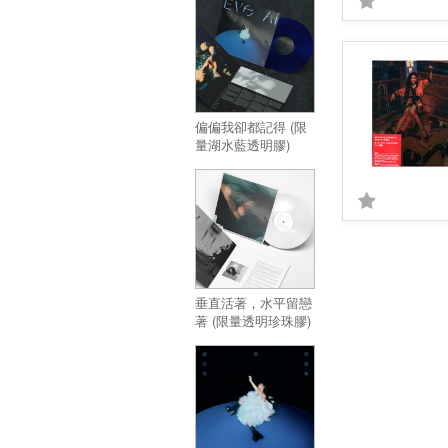
偏偏我卻都記得 (限
量湖水藍透明膠)
垂直活著，水平留戀
著 (限量透明珍珠膠)