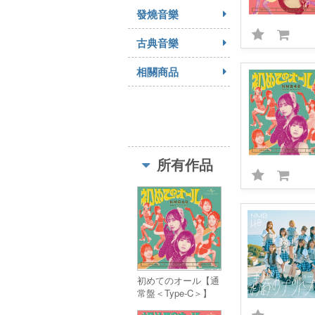
發燒音樂
古典音樂
相關商品
所有作品
初めてのオール【通
常盤＜Type-C＞】
(CD+Blu-ray)