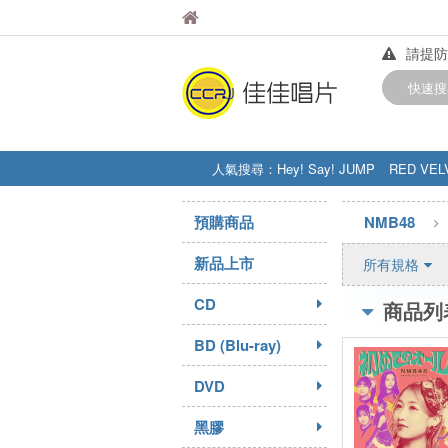
佳佳唱片
佳佳唱片
請提防
【中華
快速搜
訂購金額
人氣搜尋：
Hey! Say! JUMP
RED VEL
STRAY KIDS
盧廣仲
周杰伦
預購商品
NMB48
新品上市
所有規格
CD
商品列
BD (Blu-ray)
DVD
黑膠