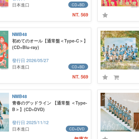
日本進口
CD+BD
NT. 569
NMB48
初めてのオール【通常盤＜Type-C＞】
(CD+Blu-ray)
2026/05/27
日本進口
CD+BD
NT. 569
NMB48
青春のデッドライン 【通常盤 ＜Type-
B＞】(CD+DVD)
2025/11/12
日本進口
CD+DVD
無庫存