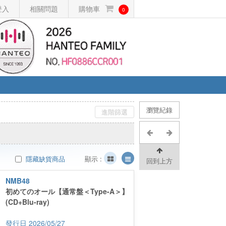
登入
相關問題
購物車
0
瀏覽紀錄
進階篩選
隱藏缺貨商品
顯示 :
回到上方
NMB48
初めてのオール【通常盤＜Type-A＞】
(CD+Blu-ray)
2026/05/27