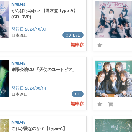
NMB48
がんばらぬわい 【通常盤 Type-A】
(CD+DVD)
2024/10/09
日本進口
CD+DVD
無庫存
NMB48
劇場公演CD 「天使のユートピア」
2024/08/14
日本進口
CD
無庫存
NMB48
これが愛なのか？【Type-A】