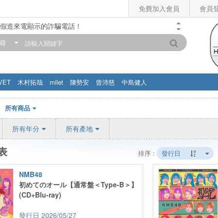
免費加入會員
會員
假造來電顯示的詐騙電話！
門市營業時間調整公告】
尋
滿200元，即享免運優惠!! 詳情>>
VET
木村拓哉
milet
陳勢安
曾沛慈
中島健人
所有商品
所有年分
所有產地
表
排序 :
發行日
NMB48
初めてのオール【通常盤＜Type-B＞】
(CD+Blu-ray)
2026/05/27