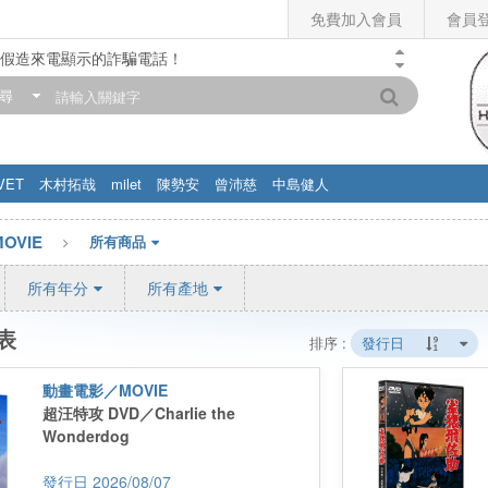
免費加入會員
會員
假造來電顯示的詐騙電話！
門市營業時間調整公告】
尋
滿200元，即享免運優惠!! 詳情>>
VET
木村拓哉
milet
陳勢安
曾沛慈
中島健人
OVIE
所有商品
所有年分
所有產地
表
排序 :
發行日
動畫電影／MOVIE
超汪特攻 DVD／Charlie the
Wonderdog
2026/08/07