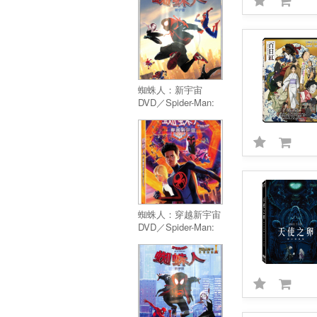
蜘蛛人：新宇宙
DVD／Spider-Man:
Into The Spider-
Verse
蜘蛛人：穿越新宇宙
DVD／Spider-Man:
Across The Spider-
Verse