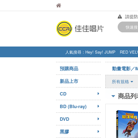
佳佳唱片
佳佳唱片
請提防
【中華
快速搜
訂購金額
人氣搜尋：
Hey! Say! JUMP
RED VEL
STRAY KIDS
盧廣仲
周杰伦
預購商品
動畫電影／M
新品上市
所有規格
CD
商品列
BD (Blu-ray)
DVD
黑膠