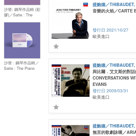
提鮑德／THIBAUDET, 
沙替: 鋼琴作品輯 (彩
音樂的火焰／CARTE B
膠)／Satie : The
Piano Works (Color
LP)
2021/10/27
歐美進口
沙替 : 鋼琴作品輯／
提鮑德／THIBAUDET, 
Satie : The Piano
與比爾．艾文斯的對話
Works
CONVERSATIONS WI
EVANS
2009/03/31
歐美進口
提鮑德／THIBAUDET, 
無言的歌劇詠嘆／ARIA: