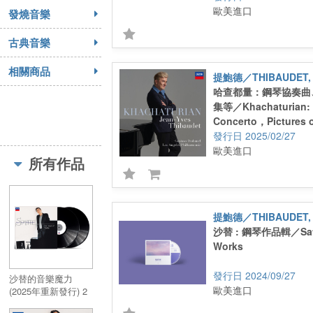
歐美進口
發燒音樂
古典音樂
相關商品
提鮑德／THIBAUDET, 
哈查都量：鋼琴協奏曲
集等／Khachaturian: 
Concerto，Pictures 
2025/02/27
歐美進口
所有作品
提鮑德／THIBAUDET, 
沙替 : 鋼琴作品輯／Satie
Works
2024/09/27
沙替的音樂魔力
歐美進口
(2025年重新發行) 2
LP／The Magic Of