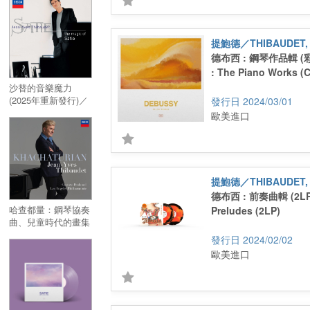
Satie 2 LP
提鮑德／THIBAUDET, 
德布西 : 鋼琴作品輯 (彩
: The Piano Works (C
沙替的音樂魔力
(2025年重新發行)／
2024/03/01
The Magic Of Satie
歐美進口
提鮑德／THIBAUDET, 
德布西 : 前奏曲輯 (2LP
哈查都量：鋼琴協奏
Preludes (2LP)
曲、兒童時代的畫集
等／Khachaturian:
2024/02/02
Piano Concerto，
歐美進口
Pictures of
Childhood