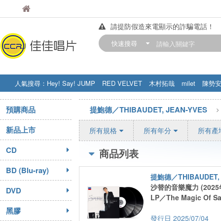
佳佳唱片
佳佳唱片
請提防假造來電顯示的詐騙電話！
【中華門市營業時間調整公告】
快速搜尋
訂購金額滿200元，即享免運優惠!! 詳
人氣搜尋：
Hey! Say! JUMP
RED VELVET
木村拓哉
milet
陳勢
STRAY KIDS
盧廣仲
周杰伦
預購商品
提鮑德／THIBAUDET, JEAN-YVES
新品上市
所有規格
所有年分
所有產
CD
商品列表
BD (Blu-ray)
提鮑德／THIBAUDET, 
沙替的音樂魔力 (2025
DVD
LP／The Magic Of Sat
黑膠
2025/07/04