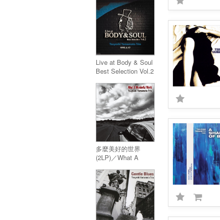
Live at Body & Soul
Best Selection Vol.2
(LP)
多麼美好的世界
(2LP)／What A
Wonderful World
(2LP)