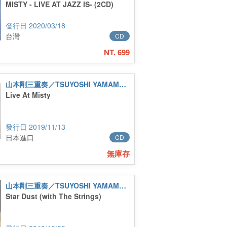
MISTY - LIVE AT JAZZ IS- (2CD)
2020/03/18
台灣
CD
NT. 699
山本剛三重奏／TSUYOSHI YAMAMOTO TRIO
Live At Misty
2019/11/13
日本進口
CD
無庫存
山本剛三重奏／TSUYOSHI YAMAMOTO TRIO
Star Dust (with The Strings)