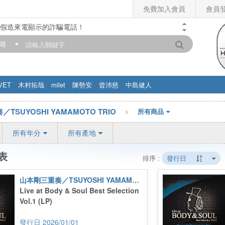
免費加入會員
會員
假造來電顯示的詐騙電話！
門市營業時間調整公告】
尋
滿200元，即享免運優惠!! 詳情>>
VET
木村拓哉
milet
陳勢安
曾沛慈
中島健人
TSUYOSHI YAMAMOTO TRIO
所有商品
所有年分
所有產地
表
排序 :
發行日
山本剛三重奏／TSUYOSHI YAMAMOTO TRIO
Live at Body & Soul Best Selection
Vol.1 (LP)
2026/01/01