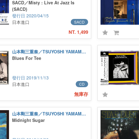
SACD／Misty : Live At Jazz Is
(SACD)
2020/04/15
日本進口
SACD
NT. 1,499
山本剛三重奏／TSUYOSHI YAMAMOTO TRIO
Blues For Tee
2019/11/13
日本進口
CD
無庫存
山本剛三重奏／TSUYOSHI YAMAMOTO TRIO
Midnight Sugar