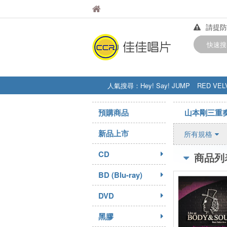
佳佳唱片
佳佳唱片
請提防
【中華
快速搜
訂購金額
人氣搜尋：
Hey! Say! JUMP
RED VEL
STRAY KIDS
盧廣仲
周杰伦
預購商品
山本剛三重奏／
新品上市
所有規格
CD
商品列
BD (Blu-ray)
DVD
黑膠