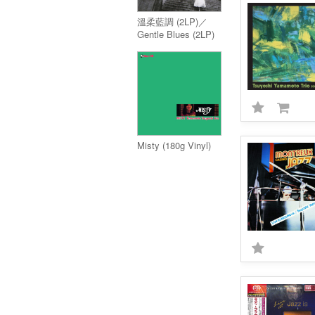
溫柔藍調 (2LP)／
Gentle Blues (2LP)
Misty (180g Vinyl)