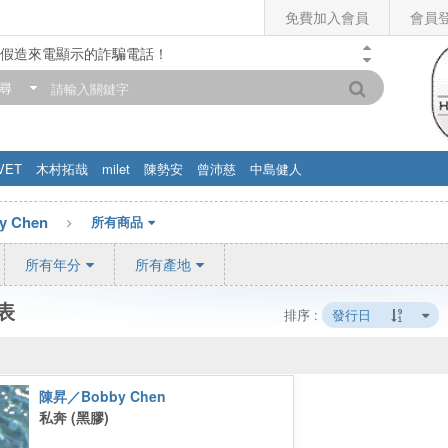
免費加入會員
會員
假造來電顯示的詐騙電話！
門市營業時間調整公告】
尋
滿200元，即享免運優惠!! 詳情>>
VET
木村拓哉
milet
陳勢安
曾沛慈
中島健人
 Chen
所有商品
所有年分
所有產地
表
排序 :
發行日
陳昇／Bobby Chen
私奔 (黑膠)