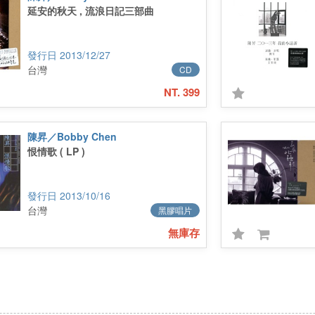
延安的秋天 , 流浪日記三部曲
2013/12/27
台灣
CD
NT. 399
陳昇／Bobby Chen
恨情歌 ( LP )
2013/10/16
台灣
黑膠唱片
無庫存