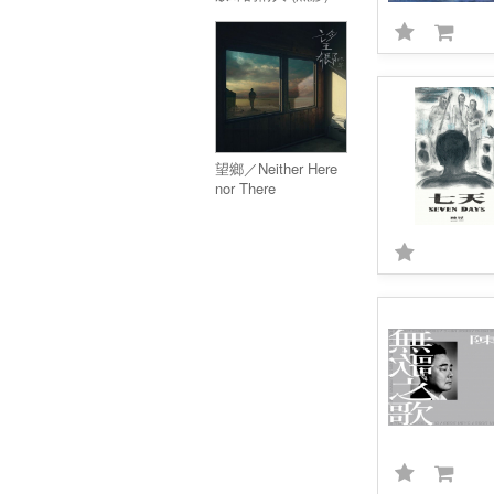
望鄉／Neither Here
nor There