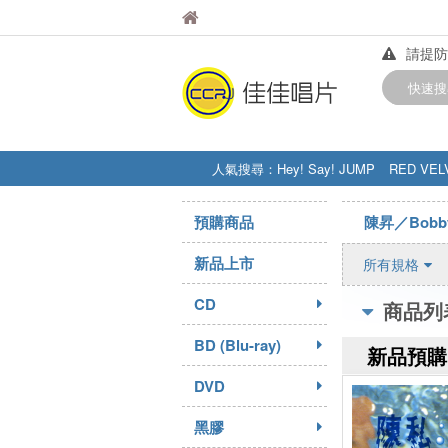
佳佳唱片
佳佳唱片
請提防
【中華
快速搜
訂購金額
人氣搜尋：
Hey! Say! JUMP
RED VEL
STRAY KIDS
盧廣仲
周杰伦
預購商品
陳昇／Bobby
新品上市
所有規格
CD
商品列
BD (Blu-ray)
新品預購
DVD
黑膠