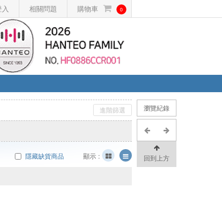
登入
相關問題
購物車
0
瀏覽紀錄
進階篩選
隱藏缺貨商品
顯示 :
回到上方