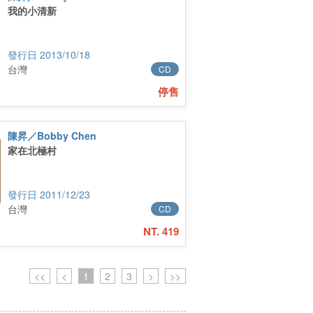
我的小清新
2013/10/18
台灣
CD
停售
陳昇／Bobby Chen
家在北極村
2011/12/23
台灣
CD
NT. 419
<<
<
1
2
3
>
>>