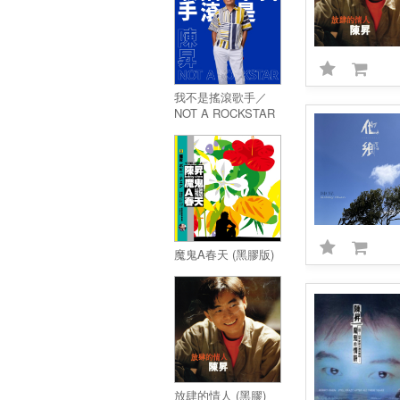
我不是搖滾歌手／
NOT A ROCKSTAR
魔鬼A春天 (黑膠版)
放肆的情人 (黑膠)