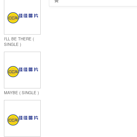
Of Me
I'LL BE THERE (
SINGLE )
MAYBE ( SINGLE )