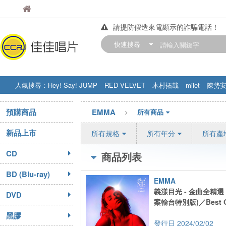
佳佳唱片
佳佳唱片
請提防假造來電顯示的詐騙電話！
【中華門市營業時間調整公告】
快速搜尋
訂購金額滿200元，即享免運優惠!! 詳
人氣搜尋：
Hey! Say! JUMP
RED VELVET
木村拓哉
milet
陳勢
STRAY KIDS
盧廣仲
周杰伦
預購商品
EMMA
所有商品
新品上市
所有規格
所有年分
所有產
CD
商品列表
BD (Blu-ray)
EMMA
義漾目光 - 金曲全精選
DVD
案輸台特別版)／Best O
黑膠
2024/02/02