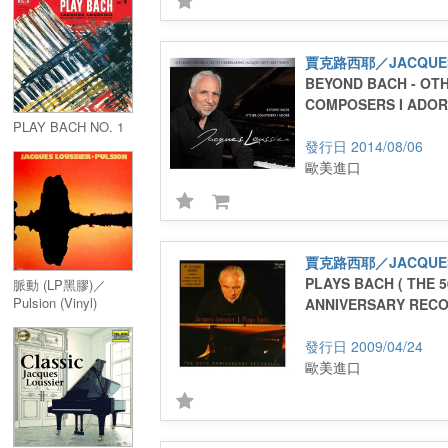
Albums (5CD)
賈克路西耶／JACQUES
BEYOND BACH - OT
COMPOSERS I ADORE
PLAY BACH NO. 1
2014/08/06
歐美進口
賈克路西耶／JACQUES
PLAYS BACH ( THE 
脈動 (LP黑膠)／
Pulsion (Vinyl)
ANNIVERSARY RECO
2009/04/24
歐美進口