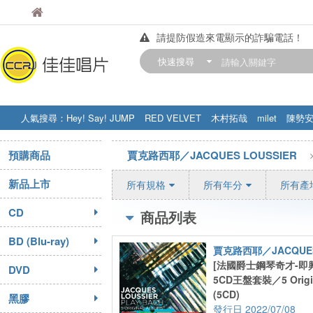
佳佳唱片
佳佳唱片
請提防假造來電顯示的詐騙電話！
【中華門市營業時間調整公告】
快速搜尋
訂購金額滿200元，即享免運優惠!! 詳
人氣搜尋：
Hey! Say! JUMP
RED VELVET
木村拓哉
milet
陳勢
STRAY KIDS
盧廣仲
周杰伦
預購商品
賈克路西耶／JACQUES LOUSSIER
新品上市
所有規格
所有年分
所有產
CD
商品列表
BD (Blu-ray)
賈克路西耶／JACQUES
[法國爵士鋼琴奇才-即興
DVD
5CD王盤套裝／5 Origin
(5CD)
黑膠
2022/07/08