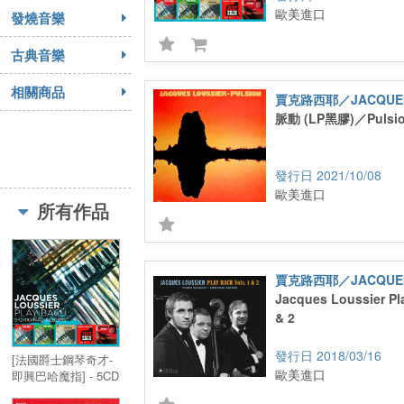
歐美進口
發燒音樂
古典音樂
相關商品
賈克路西耶／JACQUES
脈動 (LP黑膠)／Pulsion
2021/10/08
歐美進口
所有作品
賈克路西耶／JACQUES
Jacques Loussier Pla
& 2
2018/03/16
[法國爵士鋼琴奇才-
歐美進口
即興巴哈魔指] - 5CD
王盤套裝／5 Original