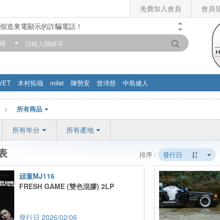
免費加入會員
會員
假造來電顯示的詐騙電話！
門市營業時間調整公告】
尋
滿200元，即享免運優惠!! 詳情>>
VET
木村拓哉
milet
陳勢安
曾沛慈
中島健人
所有商品
所有年分
所有產地
表
排序 :
發行日
頑童MJ116
FRESH GAME (雙色混膠) 2LP
2026/02/06