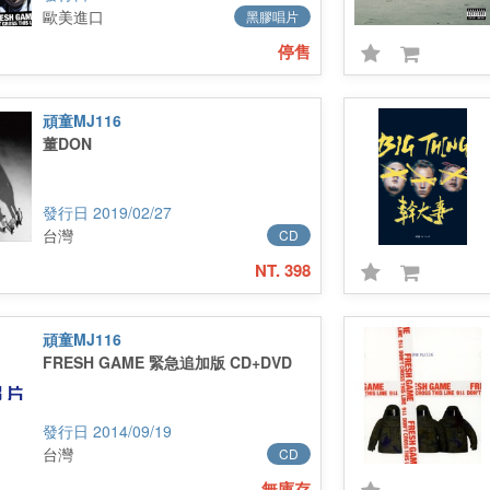
歐美進口
黑膠唱片
停售
頑童MJ116
董DON
2019/02/27
台灣
CD
NT. 398
頑童MJ116
FRESH GAME 緊急追加版 CD+DVD
2014/09/19
台灣
CD
無庫存