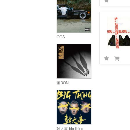
OGS
董DON
幹大事 big thing