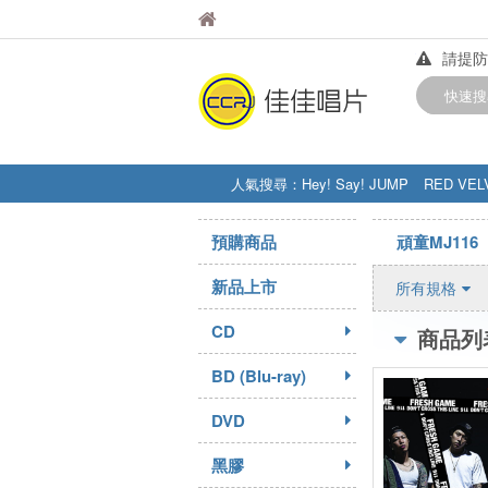
佳佳唱片
佳佳唱片
請提防
【中華
快速搜
訂購金額
人氣搜尋：
Hey! Say! JUMP
RED VEL
STRAY KIDS
盧廣仲
周杰伦
預購商品
頑童MJ116
新品上市
所有規格
CD
商品列
BD (Blu-ray)
DVD
黑膠