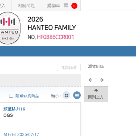
登入
相關問題
購物車
0
瀏覽紀錄
進階篩選
隱藏缺貨商品
顯示 :
回到上方
頑童MJ116
OGS
2025/07/17