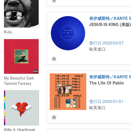
肯伊威斯特／KANYE W
JESUS IS KING (美版)
Bully
2020/03/27
歐美進口
肯伊威斯特／KANYE W
My Beautiful Dark
The Life Of Pablo
Twisted Fantasy
Explicit Lyrics
2020/01/01
歐美進口
808s & Heartbreak