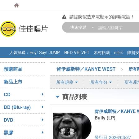
佳佳唱片
請提防假造來電顯示的詐騙電話！
佳佳唱片
【中華門市營業時間調整公告】
快速搜尋
訂購金額滿200元，即享免運優惠!! 詳
人氣搜尋：
Hey! Say! JUMP
RED VELVET
木村拓哉
milet
陳勢
STRAY KIDS
盧廣仲
周杰伦
預購商品
肯伊威斯特／KANYE WEST
所有
新品上市
所有規格
所有年分
所有產
CD
商品列表
BD (Blu-ray)
肯伊威斯特／KANYE W
Bully (LP)
DVD
黑膠
2026/03/27