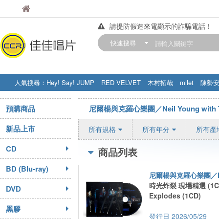
佳佳唱片
佳佳唱片
請提防假造來電顯示的詐騙電話！
【中華門市營業時間調整公告】
快速搜尋
訂購金額滿200元，即享免運優惠!! 詳
人氣搜尋：
Hey! Say! JUMP
RED VELVET
木村拓哉
milet
陳勢
STRAY KIDS
盧廣仲
周杰伦
預購商品
尼爾楊與克羅心樂團／Neil Young with Th
新品上市
所有規格
所有年分
所有產
CD
商品列表
BD (Blu-ray)
時光炸裂 現場精選 (1CD
DVD
Explodes (1CD)
黑膠
2026/05/29