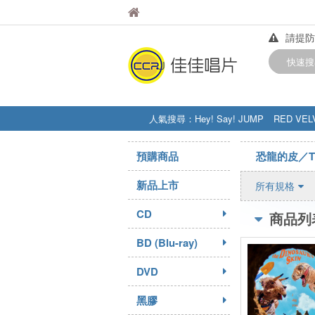
佳佳唱片
佳佳唱片
請提防
【中華
快速搜
訂購金額
人氣搜尋：
Hey! Say! JUMP
RED VEL
STRAY KIDS
盧廣仲
周杰伦
預購商品
恐龍的皮／The 
新品上市
所有規格
CD
商品列
BD (Blu-ray)
DVD
黑膠