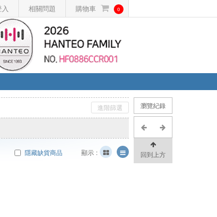
登入
相關問題
購物車
0
瀏覽紀錄
進階篩選
隱藏缺貨商品
顯示 :
回到上方