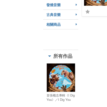
發燒音樂
古典音樂
相關商品
所有作品
首張概念專輯《I Dig
You》／I Dig You