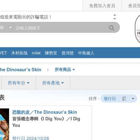
免費加入會員
會員
假造來電顯示的詐騙電話！
門市營業時間調整公告】
尋
滿200元，即享免運優惠!! 詳情>>
VET
木村拓哉
milet
陳勢安
曾沛慈
中島健人
Dinosaur’s Skin
所有商品
所有年分
所有產地
表
排序 :
發行日
恐龍的皮／The Dinosaur’s Skin
首張概念專輯《I Dig You》／I Dig
You
2024/10/28