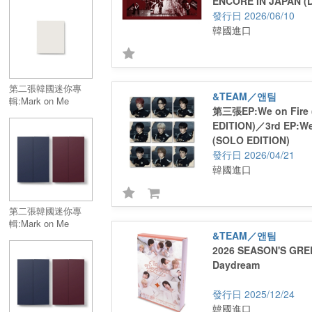
ENCORE IN JAPAN (D
Mini Alnum:Mark on
2026/06/10
Me (Mini CD-R Ver.)
韓國進口
第二張韓國迷你專
&TEAM／앤팀
輯:Mark on Me
第三張EP:We on Fire
(SOLO Ver.)／2nd
EDITION)／3rd EP:We
KR Mini Alnum:Mark
on Me (SOLO Ver.)
(SOLO EDITION)
2026/04/21
韓國進口
第二張韓國迷你專
輯:Mark on Me
&TEAM／앤팀
(TAME ME Ver.)／
2nd KR Mini
2026 SEASON'S GREE
Alnum:Mark on Me
Daydream
(TAME ME Ver.)
2025/12/24
韓國進口