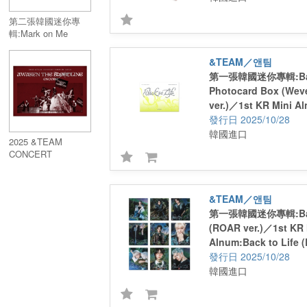
第二張韓國迷你專
輯:Mark on Me
(CRAVE YOU Ver.)
／2nd KR Mini
&TEAM／앤팀
Alnum:Mark on Me
第一張韓國迷你專輯:Back
(CRAVE YOU Ver.)
Photocard Box (Wev
ver.)／1st KR Mini A
Life Photocard Box 
2025/10/28
Albums ver.)
韓國進口
2025 &TEAM
CONCERT
TOUR:AWAKEN
THE BLOODLINE
ENCORE IN JAPAN
&TEAM／앤팀
(DIGITAL CODE )
第一張韓國迷你專輯:Back
(ROAR ver.)／1st KR 
Alnum:Back to Life (
2025/10/28
韓國進口