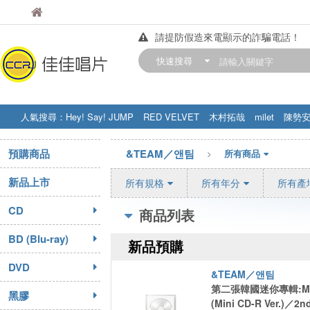
佳佳唱片
佳佳唱片
請提防假造來電顯示的詐騙電話！
【中華門市營業時間調整公告】
快速搜尋
訂購金額滿200元，即享免運優惠!! 詳
人氣搜尋：
Hey! Say! JUMP
RED VELVET
木村拓哉
milet
陳勢
STRAY KIDS
盧廣仲
周杰伦
預購商品
&TEAM／앤팀
所有商品
新品上市
所有規格
所有年分
所有產
CD
商品列表
BD (Blu-ray)
新品預購
DVD
&TEAM／앤팀
第二張韓國迷你專輯:Mar
黑膠
(Mini CD-R Ver.)／2n