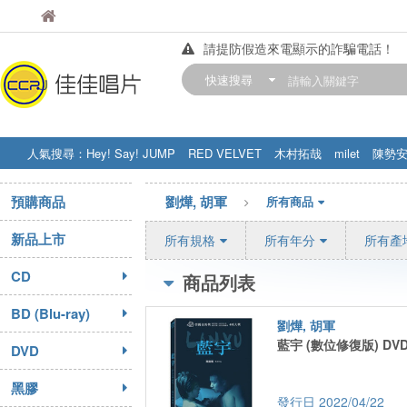
佳佳唱片
佳佳唱片
請提防假造來電顯示的詐騙電話！
【中華門市營業時間調整公告】
快速搜尋
訂購金額滿200元，即享免運優惠!! 詳
人氣搜尋：
Hey! Say! JUMP
RED VELVET
木村拓哉
milet
陳勢
STRAY KIDS
盧廣仲
周杰伦
預購商品
劉燁, 胡軍
所有商品
新品上市
所有規格
所有年分
所有產
CD
商品列表
BD (Blu-ray)
劉燁, 胡軍
藍宇 (數位修復版) DVD
DVD
黑膠
2022/04/22