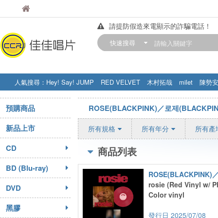
佳佳唱片
佳佳唱片
請提防假造來電顯示的詐騙電話！
【中華門市營業時間調整公告】
快速搜尋
訂購金額滿200元，即享免運優惠!! 詳
人氣搜尋：
Hey! Say! JUMP
RED VELVET
木村拓哉
milet
陳勢
STRAY KIDS
盧廣仲
周杰伦
預購商品
ROSE(BLACKPINK)／로제(BLACKPIN
新品上市
所有規格
所有年分
所有產
CD
商品列表
BD (Blu-ray)
rosie (Red Vinyl w/ 
DVD
Color vinyl
黑膠
2025/07/08