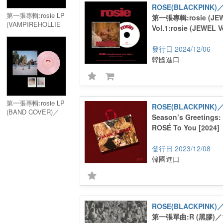
第一張專輯:rosie LP
第一張專輯:rosie (JEW
(VAMPIREHOLLIE
Vol.1:rosie (JEWEL Ve
EDITION BLUE)／
Vol.1:rosie LP
2024/12/06
(VAMPIREHOLLIE
韓國進口
EDITION BLUE)
第一張專輯:rosie LP
(BAND COVER)／
Season’s Greetings
Vol.1:rosie LP
ROSÉ To You [2024]
(BAND COVER)
2023/12/08
韓國進口
第一張單曲:R (黑膠)／1s