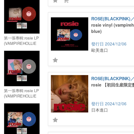
rosie vinyl (vampireh
blue)
第一張專輯:rosie LP
(VAMPIREHOLLIE
2024/12/06
EDITION RED)／
歐美進口
Vol.1:rosie LP
(VAMPIREHOLLIE
EDITION RED)
rosie 【初回生産限定
第一張專輯:rosie LP
(VAMPIREHOLLIE
EDITION CLEAR)／
2024/12/06
Vol.1:rosie LP
日本進口
(VAMPIREHOLLIE
EDITION CLEAR)