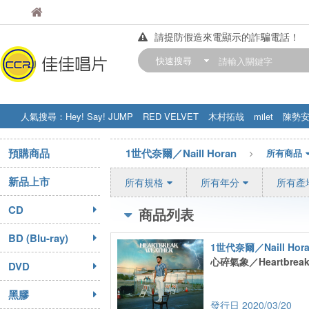
佳佳唱片
佳佳唱片
請提防假造來電顯示的詐騙電話！
【中華門市營業時間調整公告】
快速搜尋
訂購金額滿200元，即享免運優惠!! 詳
人氣搜尋：
Hey! Say! JUMP
RED VELVET
木村拓哉
milet
陳勢
STRAY KIDS
盧廣仲
周杰伦
預購商品
1世代奈爾／Naill Horan
所有商品
新品上市
所有規格
所有年分
所有產
CD
商品列表
BD (Blu-ray)
1世代奈爾／Naill Hor
心碎氣象／Heartbreak 
DVD
黑膠
2020/03/20