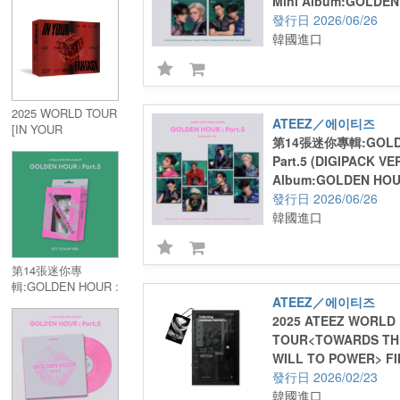
Mini Album:GOLDEN 
INCHEON (PLAY
(DIGIPACK UNIT VER.
2026/06/26
CODE)
韓國進口
2025 WORLD TOUR
ATEEZ／에이티즈
[IN YOUR
第14張迷你專輯:GOLDE
FANTASY]
Part.5 (DIGIPACK VE
INCHEON (2DVD)
Album:GOLDEN HOUR 
(DIGIPACK VER.)
2026/06/26
韓國進口
第14張迷你專
輯:GOLDEN HOUR :
ATEEZ／에이티즈
Part.5 (KEY CHAIN
Ver.)／14th Mini
2025 ATEEZ WORLD
Album:GOLDEN
TOUR<TOWARDS THE
HOUR : Part.5 (KEY
WILL TO POWER> FI
CHAIN Ver.)
SEOUL (PLAYCODE)
2026/02/23
韓國進口