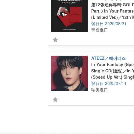
第12張迷你專輯:GOLDE
Part.3 In Your Fantas
(Limited Ver.)／12th 
Album:GOLDEN HOUR 
2025/08/21
Your Fantasy Edition 
韓國進口
ATEEZ／에이티즈
In Your Fantasy (Spe
Single CD(鍾浩)／In Y
(Speed Up Ver.) Sing
CD(JONGHO)
2025/07/11
歐美進口