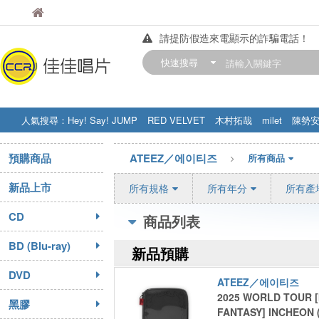
佳佳唱片
佳佳唱片
請提防假造來電顯示的詐騙電話！
【中華門市營業時間調整公告】
快速搜尋
訂購金額滿200元，即享免運優惠!! 詳
人氣搜尋：
Hey! Say! JUMP
RED VELVET
木村拓哉
milet
陳勢
STRAY KIDS
盧廣仲
周杰伦
預購商品
ATEEZ／에이티즈
所有商品
新品上市
所有規格
所有年分
所有產
CD
商品列表
BD (Blu-ray)
新品預購
DVD
ATEEZ／에이티즈
2025 WORLD TOUR [
黑膠
FANTASY] INCHEON 