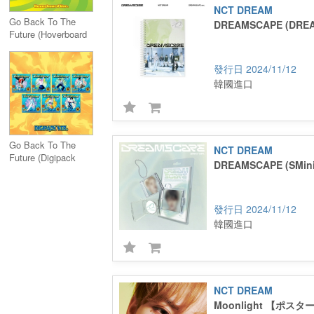
NCT DREAM
Go Back To The
DREAMSCAPE (DREA
Future (Hoverboard
Ver.)
2024/11/12
韓國進口
Go Back To The
NCT DREAM
Future (Digipack
DREAMSCAPE (SMini 
Ver.)
2024/11/12
韓國進口
NCT DREAM
Moonlight 【ポスタ