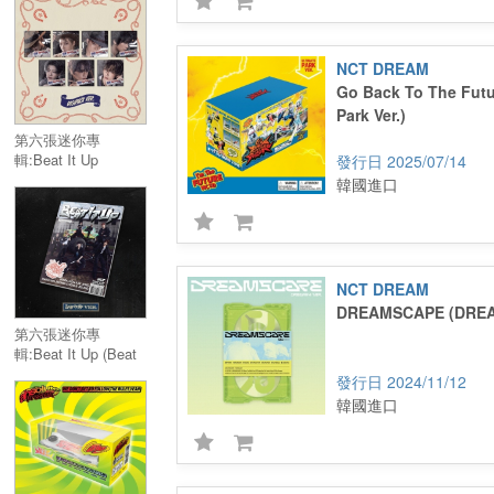
Album)／6th Mini
Album:Beat It Up
(Sheriff Ver.)(Smart
Album)
NCT DREAM
Go Back To The Futu
Park Ver.)
第六張迷你專
輯:Beat It Up
2025/07/14
(Digipack Ver.)／6th
韓國進口
Mini Album:Beat It
Up (Digipack Ver.)
NCT DREAM
DREAMSCAPE (DREAM
第六張迷你專
輯:Beat It Up (Beat
It Up Ver.)／6th Mini
2024/11/12
Album:Beat It Up
韓國進口
(Beat It Up Ver.)