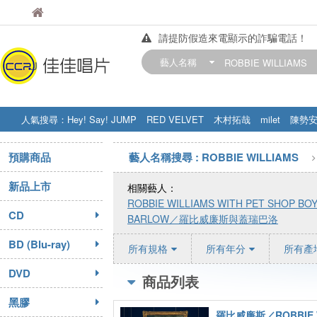
佳佳唱片
佳佳唱片
請提防假造來電顯示的詐騙電話！
【中華門市營業時間調整公告】
藝人名稱
訂購金額滿200元，即享免運優惠!! 詳
人氣搜尋：
Hey! Say! JUMP
RED VELVET
木村拓哉
milet
陳勢
STRAY KIDS
盧廣仲
周杰伦
預購商品
藝人名稱搜尋 : ROBBIE WILLIAMS
新品上市
相關藝人：
ROBBIE WILLIAMS WITH PET SHOP BO
CD
BARLOW／羅比威廉斯與蓋瑞巴洛
BD (Blu-ray)
所有規格
所有年分
所有產
DVD
商品列表
黑膠
羅比威廉斯／ROBBIE W