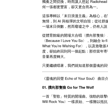
獨奏之間切換，時而讓人想起 Radiohea
何一張都更豐富，卻又更合而為一。
這張專輯以「末日浪漫主義」為核心，在
無情，到 AI 與核彈的文明自毀；從社
一場末日倒數，然而廢墟之中，仍有人說
從體育館級的開場大合唱〈撲向那隻狼〉、Br
〈Because I Love You So〉，到融合
What You’re Wishing For〉
度，卻始終回到同一個起點：那些當年寄
音量再度轉大。
只要繼續唱著，我們就知道那個靈魂的回
《靈魂的回聲 Echo of Your Soul》 曲目
01. 撲向那隻狼 Go for The Wolf
一首「聖歌」特質的開場曲。強勁的鼓擊像
Will Rock You〉一樣原始、一樣難以抵