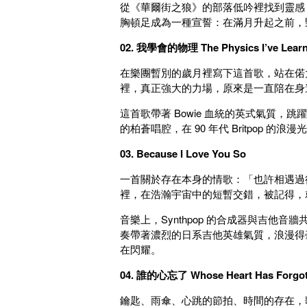
從《華爾街之狼》的部落低吟裡找到靈感
胸頓足成為一種宣誓：在滿月升起之前，
02. 我學會的物理 The Physics I’ve Lear
在樂團暫別的歲月裡寫下這首歌，站在偌
裡，真正強大的力場，原來是一直陪在身
這首歌帶著 Bowie 血統的英式氣質
的柏蒼唱腔，在 90 年代 Britpop 
03. Because I Love You So
一首關於存在本身的情歌：「也許相遇過
裡，在浩瀚宇宙中的短暫交錯，被記得，
音樂上，Synthpop 的合成器與吉
奏帶著濃烈的日系吉他英雄氣質，浪漫得
在閃耀。
04. 誰的心忘了 Whose Heart Has Forgot
鑰匙、雨傘、心跳的節拍、時間的存在，