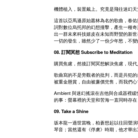
機體植入，裝置戴上。究竟是飛往迷幻天
這首以亞馬遜原始叢林為名的歌曲，春佑
詞對數位烏托邦的幻想撞擊，產生一種奇
出一群未來科技嬉皮在未知而野蠻的新世
一切的發生，雖然少了一份少年愁，不變
08. 訂閱冥想 Subscribe to Meditation
購買焦慮，然後訂閱冥想解決焦慮，現代
歌曲寫的不是旁觀者的批判，而是共犯的
被重金懸賞，自由被廉價兜售，而我們心
Ambient 與迷幻搖滾在吉他與合成
的事：螢幕裡的天堂和苦海一直同時存在
09. Take a Shine
坂本龍一過世當晚，柏蒼想起以往回聲演
琴音；當然還有《俘虜》時期，他才華出眾，