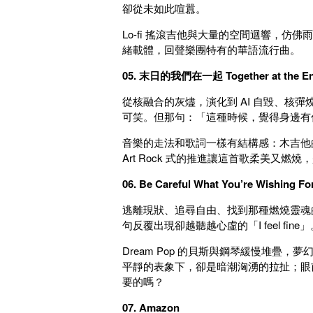
卻從未如此喧囂。
Lo-fi 搖滾吉他與大量的空間迴響，
緒載體，回聲樂團特有的華語流行曲。
05. 末日的我們在一起 Together at the End
從核融合的灰燼，演化到 AI 自毀、核
可笑。但那句：「這種時候，覺得身邊有
音樂的走法和歌詞一樣有結構感：木吉他
Art Rock 式的推進讓這首歌柔美又
06. Be Careful What You’re Wishing Fo
逃離現狀、追尋自由、找到那種燃燒靈魂
句反覆出現卻越聽越心虛的「I feel fine
Dream Pop 的貝斯與鋼琴緩慢堆
平靜的表象下，卻是暗潮洶湧的拉扯；眼
要的嗎？
07. Amazon