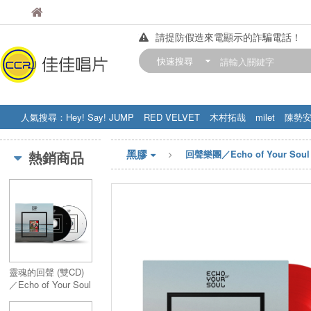
佳佳唱片
佳佳唱片
請提防假造來電顯示的詐騙電話！
【中華門市營業時間調整公告】
快速搜尋
訂購金額滿200元，即享免運優惠!! 詳
人氣搜尋：
Hey! Say! JUMP
RED VELVET
木村拓哉
milet
陳勢
STRAY KIDS
盧廣仲
周杰伦
黑膠
熱銷商品
回聲樂團／Echo of Your Soul
靈魂的回聲 (雙CD)
／Echo of Your Soul
(2CD)