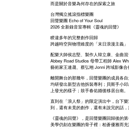
而是關於音樂為何存在的探索之旅
台灣獨立搖滾指標樂團
回聲樂團 Echo of Your Soul
2026 全新錄音室專輯《靈魂的回聲》
睽違多年的完整創作回歸
跨越時空與物理維度的「末日浪漫主義」
配樂大師侯志堅、製作人韓立康、金曲混
Abbey Road Studios 母帶工程師 Alex 
藝術家王連晟、蔡弘翊 Jonni 跨域影像合
離開舞台的那幾年，回聲樂團的成員各自
均研發出新型吉他拆裝專利；貝斯手小邱成
上發光的樣子；鼓手春佑婚後移居台南。
直到在「浪人祭」的限定演出中，台下樂
到，還有未竟的創作，還有未說完的話，
《靈魂的回聲》，是回聲樂團回歸後的第
美學仍刻在樂團的骨子裡：柏蒼優雅而充滿戲