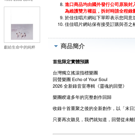
進口商品均由國外發行公司原裝封入
SONG
COLLECTION ( LP )
為維護雙方權益，拆封時請全程錄
於佳佳唱片網站下單即表示您同意
佳佳唱片網站保有接受訂購與否之
商品簡介
獻給生命中的純粹
首批限定實體預購
台灣獨立搖滾指標樂團
回聲樂團 Echo of Your Soul
2026 全新錄音室專輯《靈魂的回聲》
樂團睽違多年的完整創作回歸
收錄十首重聚之後的全新創作，以「末日
只要再次聽見，我們就知道，回聲從未離