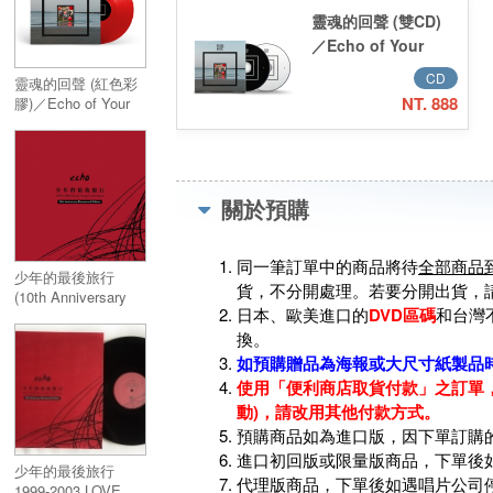
靈魂的回聲 (雙CD)
／Echo of Your
Soul (2CD)
CD
靈魂的回聲 (紅色彩
NT. 888
膠)／Echo of Your
Soul (Red Vinyl)
關於預購
同一筆訂單中的商品將待
全部商品
少年的最後旅行
貨，不分開處理。若要分開出貨，
(10th Anniversary
日本、歐美進口的
DVD區碼
和台灣
Remastered Edition)
12吋黑膠
換。
如預購贈品為海報或大尺寸紙製品
使用「便利商店取貨付款」之訂單，
動)，請改用其他付款方式。
預購商品如為進口版，因下單訂購
進口初回版或限量版商品，下單後
少年的最後旅行
代理版商品，下單後如遇唱片公司
1999-2003 LOVE