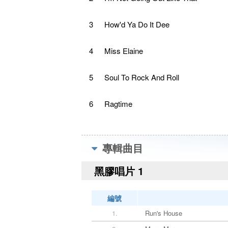
3
How'd Ya Do It Dee
4
Miss Elaine
5
Soul To Rock And Roll
6
Ragtime
專輯曲目
黑膠唱片 1
編號
1.
Run's House