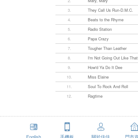
2.
Mary, Mary
3.
They Call Us Run-D.M.C.
4.
Beats to the Rhyme
5.
Radio Station
6.
Papa Crazy
7.
Tougher Than Leather
8.
I'm Not Going Out Like That
9.
How'd Ya Do It Dee
10.
Miss Elaine
11.
Soul To Rock And Roll
12.
Ragtime
English
手機板
關於佳佳
門市