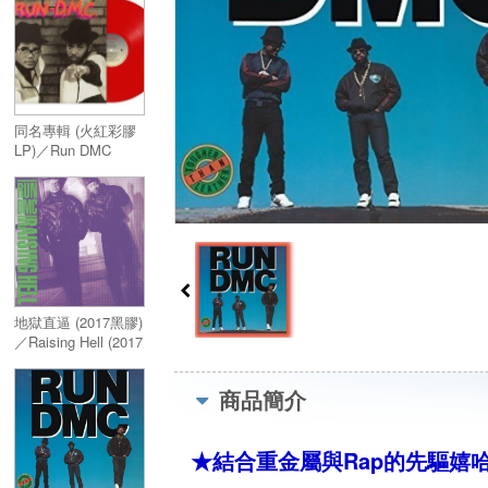
同名專輯 (火紅彩膠
LP)／Run DMC
(Vinyl)
地獄直逼 (2017黑膠)
／Raising Hell (2017
Vinyl)
商品簡介
★結合重金屬與Rap的先驅嬉哈