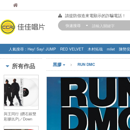
佳佳唱片
佳佳唱片
請提防假造來電顯示的詐騙電話！
【中華門市營業時間調整公告】
快速搜尋
訂購金額滿200元，即享免運優惠!! 詳
人氣搜尋：
Hey! Say! JUMP
RED VELVET
木村拓哉
milet
陳勢
STRAY KIDS
盧廣仲
周杰伦
黑膠
所有作品
RUN DMC
與王同行 (鑽石銀雙
彩膠2LP)／Down
With The King (2LP)