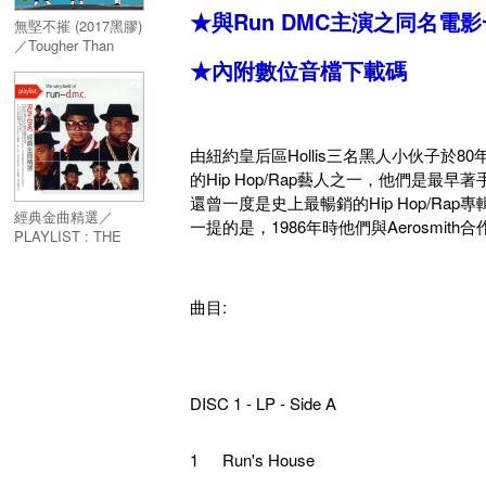
★與Run DMC主演之同名
無堅不摧 (2017黑膠)
／Tougher Than
Leather (2017 Vinyl)
★內附數位音檔下載碼
由紐約皇后區Hollis三名黑人小伙子於80年
的Hip Hop/Rap藝人之一，他們是最早著手
還曾一度是史上最暢銷的Hip Hop/Rap
經典金曲精選／
一提的是，1986年時他們與Aerosmith合
PLAYLIST : THE
VERY BEST OF
RUN DMC
曲目:
DISC 1 - LP - Side A
1
Run's House