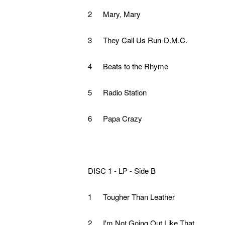
2
Mary, Mary
3
They Call Us Run-D.M.C.
4
Beats to the Rhyme
5
Radio Station
6
Papa Crazy
DISC 1 - LP - Side B
1
Tougher Than Leather
2
I'm Not Going Out Like That