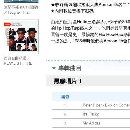
★收錄霸氣翻唱搖滾天團Aerosmith名曲 "Wal
無堅不摧 (2017黑膠)
★內附數位音檔下載碼
／Tougher Than
Leather (2017 Vinyl)
由紐約皇后區Hollis三名黑人小伙子於80年
的Hip Hop/Rap藝人之一，他們是最早著手
還曾一度是史上最暢銷的Hip Hop/Rap
一提的是，1986年時他們與Aerosmith合
經典金曲精選／
PLAYLIST : THE
專輯曲目
VERY BEST OF
RUN DMC
黑膠唱片 1
編號
1.
Peter Piper - Explicit Conte
2.
It's Tricky
3.
My Adidas