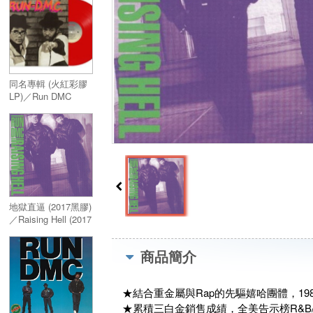
同名專輯 (火紅彩膠
LP)／Run DMC
(Vinyl)
地獄直逼 (2017黑膠)
／Raising Hell (2017
Vinyl)
商品簡介
★結合重金屬與Rap的先驅嬉哈團體，198
★累積三白金銷售成績，全美告示榜R&B/H