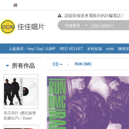
佳佳唱片
佳佳唱片
請提防假造來電顯示的詐騙電話！
【中華門市營業時間調整公告】
快速搜尋
訂購金額滿200元，即享免運優惠!! 詳
人氣搜尋：
Hey! Say! JUMP
RED VELVET
木村拓哉
milet
陳勢
STRAY KIDS
盧廣仲
周杰伦
CD
所有作品
RUN DMC
與王同行 (鑽石銀雙
彩膠2LP)／Down
With The King (2LP)