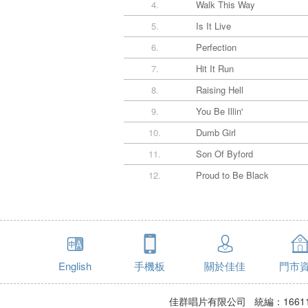
4.
Walk This Way
5.
Is It Live
6.
Perfection
7.
Hit It Run
8.
Raising Hell
9.
You Be Illin'
10.
Dumb Girl
11.
Son Of Byford
12.
Proud to Be Black
English
手機板
關於佳佳
門市
佳群唱片有限公司 統編：16611