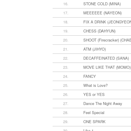
16.
STONE COLD (MINA)
17.
MEEEEEE (NAYEON)
18.
FIX A DRINK (JEONGYEO
19.
CHESS (DAHYUN)
20.
SHOOT (Firecracker) (CH
21.
ATM (JIHYO)
22.
DECAFFEINATED (SANA)
23.
MOVE LIKE THAT (MOMO)
24.
FANCY
25.
What is Love?
26.
YES or YES
27.
Dance The Night Away
28.
Feel Special
29.
ONE SPARK
30.
Like 1