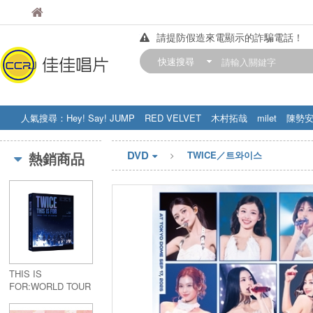
佳佳唱片
請提防假造來電顯示的詐騙電話！
佳佳唱片
【中華門市營業時間調整公告】
快速搜尋
訂購金額滿200元，即享免運優惠!! 詳
人氣搜尋：
Hey! Say! JUMP
RED VELVET
木村拓哉
milet
陳勢
STRAY KIDS
盧廣仲
周杰伦
DVD
熱銷商品
TWICE／트와이스
THIS IS
FOR:WORLD TOUR
IN INCHEON DVD
(2DVD)