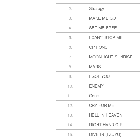
2.
Strategy
3.
MAKE ME GO
4.
SET ME FREE
5.
I CAN'T STOP ME
6.
OPTIONS
7.
MOONLIGHT SUNRISE
8.
MARS
9.
I GOT YOU
10.
ENEMY
11.
Gone
12.
CRY FOR ME
13.
HELL IN HEAVEN
14.
RIGHT HAND GIRL
15.
DIVE IN (TZUYU)