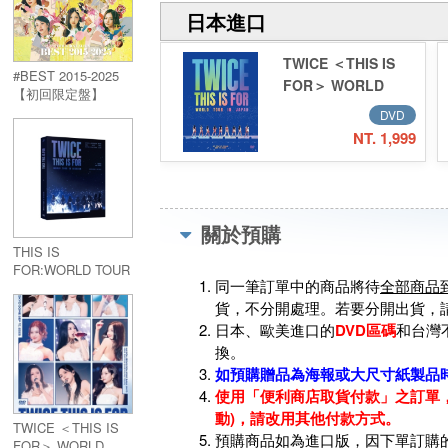
日本進口
TWICE ＜THIS IS
#BEST 2015-2025
FOR＞ WORLD
【初回限定盤】
TOUR IN JAPAN
(4CD+Blu-ray)
DVD
【初回限定盤】
NT. 1,999
(2DVD)
關於預購
THIS IS
FOR:WORLD TOUR
同一筆訂單中的商品將待
全部商品
IN INCHEON DVD
(2DVD)
貨，不分開處理。若要分開出貨，
日本、歐美進口的
DVD區碼
和台灣
換。
如預購贈品為海報或大尺寸紙製品
使用「便利商店取貨付款」之訂單，
動)，請改用其他付款方式。
TWICE ＜THIS IS
預購商品如為進口版，因下單訂購
FOR＞ WORLD