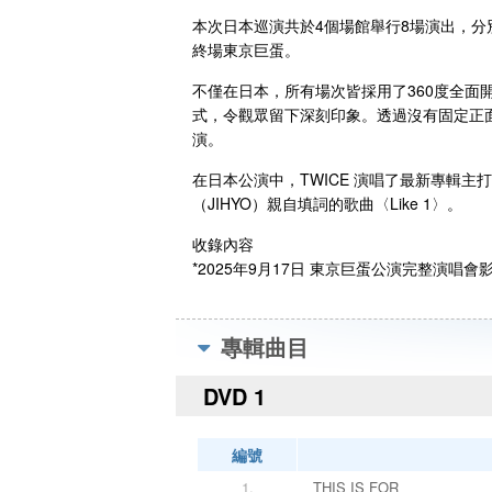
本次日本巡演共於4個場館舉行8場演出，分別
終場東京巨蛋。
不僅在日本，所有場次皆採用了360度全
式，令觀眾留下深刻印象。透過沒有固定正面的
演。
在日本公演中，TWICE 演唱了最新專輯主打歌〈E
（JIHYO）親自填詞的歌曲〈Like 1〉。
收錄內容
*2025年9月17日 東京巨蛋公演完整演唱會
專輯曲目
DVD 1
編號
1.
THIS IS FOR