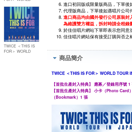
進口初回版或限量版商品，下單後
TOUR IN JAPAN
(Blu-ray）
代理版商品，下單後如遇唱片公司
進口商品均由國外發行公司原裝封入
為維護雙方權益，拆封時請全程錄
於佳佳唱片網站下單即表示您同意
佳佳唱片網站保有接受訂購與否之
TWICE ＜THIS IS
FOR＞ WORLD
商品簡介
TOUR IN JAPAN
【初回限定盤】(Blu-
ray）
TWICE ＜THIS IS FOR＞ WORLD TOUR I
【首批生產封入特典】 應募／登錄用序號 1
【首批生產封入特典】 小卡（Photo Card）2 張
（Bookmark）1 張