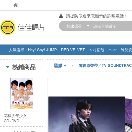
佳佳唱片
佳佳唱片
請提防假造來電顯示的詐騙電話！
【中華門市營業時間調整公告】
快速搜尋
訂購金額滿200元，即享免運優惠!! 詳
人氣搜尋：
Hey! Say! JUMP
RED VELVET
木村拓哉
milet
陳勢
STRAY KIDS
盧廣仲
周杰伦
黑膠
熱銷商品
電視原聲帶／TV SOUNDTRAC
花樣少年少女
CD+DVD