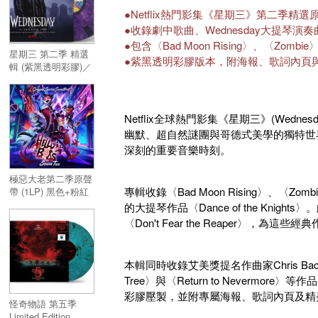
Collection (Blu-spec
●Netflix熱門影集《星期三》第二季精
CD2) 2CD
●收錄劇中歌曲、Wednesday大提琴演
●包含〈Bad Moon Rising〉、〈Zombie
星期三 第二季 精選
●紫黑透明彩膠版本，附海報、歌詞內頁
輯 (紫黑透明彩膠)／
Wednesday: Season
2 (Soundtrack
Highlights from the
Netflix全球熱門影集《星期三》(Wedne
Netflix Series)
(Purple and Black
幽默、超自然謎團與哥德式美學的獨特世
Vinyl)
深刻的重要音樂時刻。
極惡大老第二季原聲
專輯收錄〈Bad Moon Rising〉、〈Zombi
帶 (1LP) 黑色+粉紅
色彩膠／Helluva
的大提琴作品〈Dance of the Knight
Boss: Season Two
〈Don't Fear the Reaper〉，為這
OST (1LP) 黑色+粉
紅色彩膠
本輯同時收錄艾美獎提名作曲家Chris Bacon
Tree〉與〈Return to Never
彩膠壓製，並附專屬海報、歌詞內頁及精
怪奇物語 第五季
Limited Edition