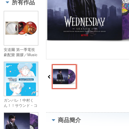
所有作品
安道爾 第一季電視
劇配樂 圖膠／Music
from Andor: Season
1 Picture Disc
ガンバレ！中村く
ん！！サウンド・コ
レクション (Blu-
spec CD2) 2CD／ガ
商品簡介
ンバレ！中村く
ん！！Sound