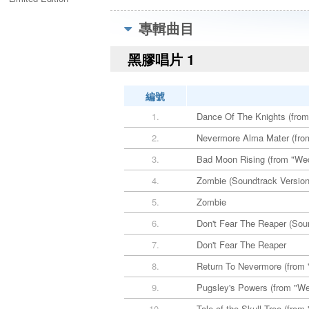
(Marble Sea Blue
Vinyl)／Stranger
專輯曲目
Things 5 Limited
Edition (Marble Sea
黑膠唱片 1
Blue Vinyl)
編號
1.
Dance Of The Knights (fro
2.
Nevermore Alma Mater (fro
3.
Bad Moon Rising (from "We
4.
Zombie (Soundtrack Version
5.
Zombie
6.
Don't Fear The Reaper (Sou
7.
Don't Fear The Reaper
8.
Return To Nevermore (from
9.
Pugsley's Powers (from "W
10.
Tale of the Skull Tree (fro