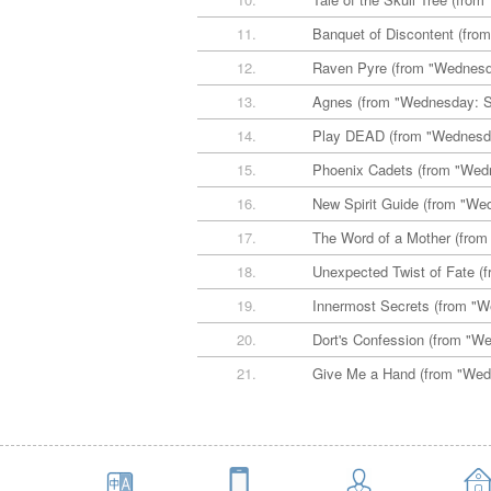
11.
Banquet of Discontent (fro
12.
Raven Pyre (from "Wednesd
13.
Agnes (from "Wednesday: S
14.
Play DEAD (from "Wednesd
15.
Phoenix Cadets (from "Wed
16.
New Spirit Guide (from "We
17.
The Word of a Mother (fro
18.
Unexpected Twist of Fate (
19.
Innermost Secrets (from "
20.
Dort's Confession (from "W
21.
Give Me a Hand (from "Wed