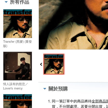
所有作品
Transfer (黑膠) (重發
版)
情人該有的慈悲／
關於預購
Lover's mercy
同一筆訂單中的商品將待
全部商品
貨，不分開處理。若要分開出貨，