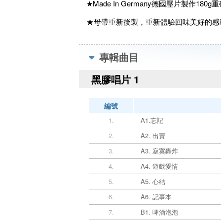
★Made In Germany德國壓片製作180g重
★母帶重新後製，重新體驗回味美好的感
專輯曲目
黑膠唱片 1
編號
1.
A1.忘記
2.
A2. 出賣
3.
A3. 寂寞轟炸
4.
A4. 遊戲愛情
5.
A5. 心結
6.
A6. 記事本
7.
B1. 啤酒泡泡