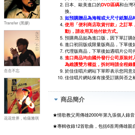
日本、歐美進口的
DVD區碼
和台灣
換。
如預購贈品為海報或大尺寸紙製品
Transfer (黑膠)
使用「便利商店取貨付款」之訂單，
動)，請改用其他付款方式。
預購商品如為進口版，因下單訂購
進口初回版或限量版商品，下單後
代理版商品，下單後如遇唱片公司
進口商品均由國外發行公司原裝封入
為維護雙方權益，拆封時請全程錄
念念不忘
於佳佳唱片網站下單即表示您同意
佳佳唱片網站保有接受訂購與否之
商品簡介
★情歌教父周傳雄2000年第九張個人錄音
花花世界 , 哈薩雅琪
★專輯收錄12首歌曲，包括6首周傳雄親自