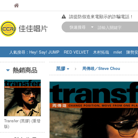
佳佳唱片
佳佳唱片
請提防假造來電顯示的詐騙電話！
【中華門市營業時間調整公告】
快速搜尋
訂購金額滿200元，即享免運優惠!! 詳
人氣搜尋：
Hey! Say! JUMP
RED VELVET
木村拓哉
milet
陳勢
STRAY KIDS
盧廣仲
周杰伦
黑膠
熱銷商品
周傳雄／Steve Chou
Transfer (黑膠) (重發
版)