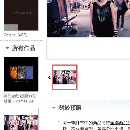
Original (4CD)
所有作品
神的遊戲 (黑膠) (重
發版)／games we
關於預購
play (Vinyl)
同一筆訂單中的商品將待
全部商品
貨，不分開處理。若要分開出貨，