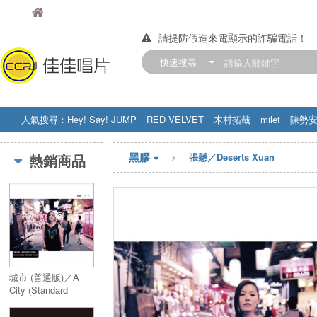
佳佳唱片
佳佳唱片
請提防假造來電顯示的詐騙電話！
【中華門市營業時間調整公告】
快速搜尋
訂購金額滿200元，即享免運優惠!! 詳
人氣搜尋：
Hey! Say! JUMP
RED VELVET
木村拓哉
milet
陳勢
STRAY KIDS
盧廣仲
周杰伦
黑膠
熱銷商品
張懸／Deserts Xuan
城市 (普通版)／A
City (Standard
Edition)