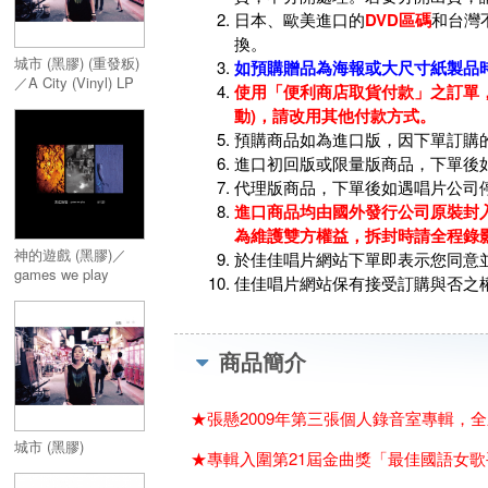
日本、歐美進口的
DVD區碼
和台灣
換。
城市 (黑膠) (重發粄)
如預購贈品為海報或大尺寸紙製品
／A City (Vinyl) LP
使用「便利商店取貨付款」之訂單，
動)，請改用其他付款方式。
預購商品如為進口版，因下單訂購
進口初回版或限量版商品，下單後
代理版商品，下單後如遇唱片公司
進口商品均由國外發行公司原裝封入
為維護雙方權益，拆封時請全程錄
神的遊戲 (黑膠)／
於佳佳唱片網站下單即表示您同意
games we play
佳佳唱片網站保有接受訂購與否之
(Vinyl)
商品簡介
★張懸2009年第三張個人錄音室專輯，
城市 (黑膠)
★專輯入圍第21屆金曲獎「最佳國語女歌