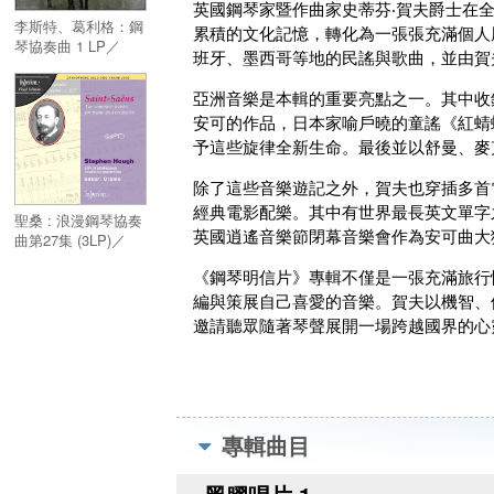
英國鋼琴家暨作曲家史蒂芬‧賀夫爵士在
李斯特、葛利格：鋼
累積的文化記憶，轉化為一張張充滿個人
琴協奏曲 1 LP／
班牙、墨西哥等地的民謠與歌曲，並由賀
Grieg, Liszt : Piano
Concertos 1 LP
亞洲音樂是本輯的重要亮點之一。其中收
安可的作品，日本家喻戶曉的童謠《紅蜻
予這些旋律全新生命。最後並以舒曼、麥
除了這些音樂遊記之外，賀夫也穿插多首
經典電影配樂。其中有世界最長英文單字之一的茱莉‧安德
聖桑 : 浪漫鋼琴協奏
英國逍遙音樂節閉幕音樂會作為安可曲大
曲第27集 (3LP)／
Saint-Saens : The
《鋼琴明信片》專輯不僅是一張充滿旅行
Complete Works for
Piano and Orchestra
編與策展自己喜愛的音樂。賀夫以機智、
(3LP)
邀請聽眾隨著琴聲展開一場跨越國界的心
專輯曲目