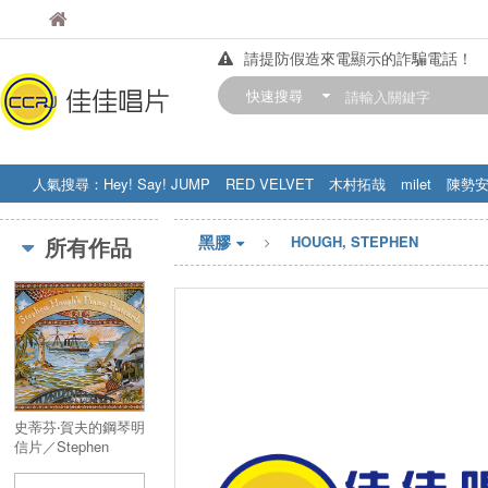
佳佳唱片
佳佳唱片
請提防假造來電顯示的詐騙電話！
【中華門市營業時間調整公告】
快速搜尋
訂購金額滿200元，即享免運優惠!! 詳
人氣搜尋：
Hey! Say! JUMP
RED VELVET
木村拓哉
milet
陳勢
STRAY KIDS
盧廣仲
周杰伦
黑膠
所有作品
HOUGH, STEPHEN
史蒂芬‧賀夫的鋼琴明
信片／Stephen
Hough's Piano
Postcards