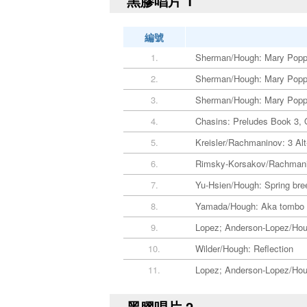
黑膠唱片 1
編號
1.
Sherman/Hough: Mary Poppi
2.
Sherman/Hough: Mary Poppin
3.
Sherman/Hough: Mary Poppins
4.
Chasins: Preludes Book 3, O
5.
Kreisler/Rachmaninov: 3 Alt
6.
Rimsky-Korsakov/Rachmaninov
7.
Yu-Hsien/Hough: Spring bre
8.
Yamada/Hough: Aka tombo
9.
Lopez; Anderson-Lopez/Hou
10.
Wilder/Hough: Reflection
11.
Lopez; Anderson-Lopez/Ho
黑膠唱片 2