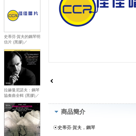
史蒂芬‧賀夫的鋼琴明
信片 (黑膠)／
Stephen Hough’s
Musical Postcards
(LP)
拉赫曼尼諾夫：鋼琴
協奏曲全輯 (黑膠)／
Rachmaninov : The
Piano
商品簡介
Concertos˙Paganini
Rhapdody (黑膠)
☉史蒂芬‧賀夫，鋼琴