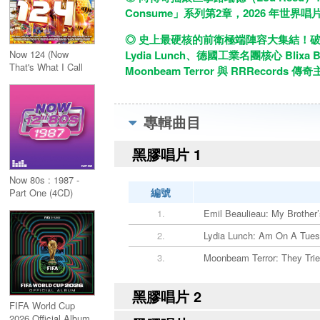
Consume」系列第2章，2026 年世界唱片
◎ 史上最硬核的前衛極端陣容大集結！破天
Lydia Lunch、德國工業名團核心 Blixa B
Now 124 (Now
That's What I Call
Moonbeam Terror 與 RRRecords 
Music 124) 2CD
專輯曲目
黑膠唱片 1
Now 80s : 1987 -
編號
Part One (4CD)
1.
Emil Beaulieau: My Brother
2.
Lydia Lunch: Am On A Tues
3.
Moonbeam Terror: They Tried
黑膠唱片 2
FIFA World Cup
2026 Official Album