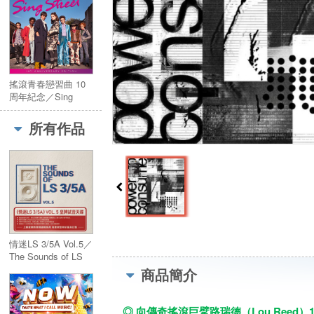
搖滾青春戀習曲 10
周年紀念／Sing
Street 10th
Anniversary
所有作品
情迷LS 3/5A Vol.5／
The Sounds of LS
3/5A Vol.5
商品簡介
◎ 向傳奇搖滾巨擘路瑞德（Lou Reed）197