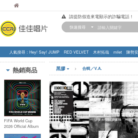
佳佳唱片
佳佳唱片
請提防假造來電顯示的詐騙電話！
【中華門市營業時間調整公告】
快速搜尋
訂購金額滿200元，即享免運優惠!! 詳
人氣搜尋：
Hey! Say! JUMP
RED VELVET
木村拓哉
milet
陳勢
STRAY KIDS
盧廣仲
周杰伦
黑膠
熱銷商品
合輯／V.A.
FIFA World Cup
2026 Official Album