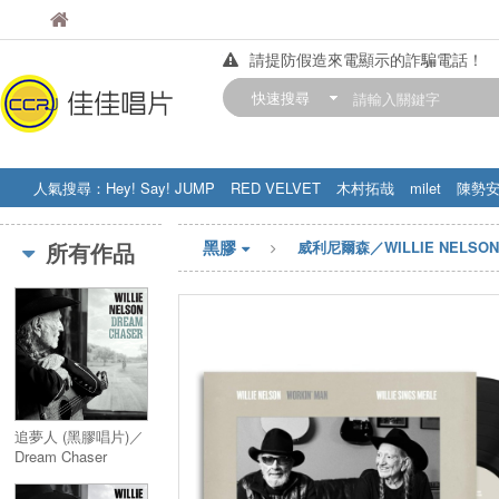
佳佳唱片
佳佳唱片
請提防假造來電顯示的詐騙電話！
【中華門市營業時間調整公告】
快速搜尋
訂購金額滿200元，即享免運優惠!! 詳
人氣搜尋：
Hey! Say! JUMP
RED VELVET
木村拓哉
milet
陳勢
STRAY KIDS
盧廣仲
周杰伦
黑膠
所有作品
威利尼爾森／WILLIE NELSON
追夢人 (黑膠唱片)／
Dream Chaser
(Vinyl)