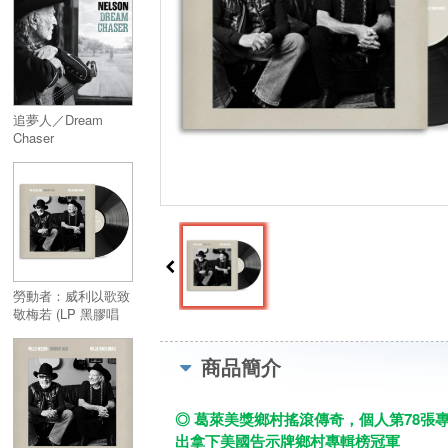
追夢人／Dream
Chaser
勞動者：威利以歌致
敬梅若 (LP 黑膠唱
片)／Workin' Man:
Willie Sings Merle
商品簡介
(Vinyl)
◎ 葛萊美獎鄉村搖滾傳奇，個人第78張專輯
出拿下美國告示牌鄉村專輯榜冠軍