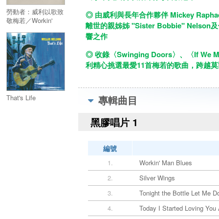
勞動者：威利以歌致
◎ 由威利與長年合作夥伴 Mickey Rap
敬梅若／Workin'
離世的親姊姊 "Sister Bobbie" N
Man: Willie Sings
響之作
Merle
◎ 收錄〈Swinging Doors〉、〈If We Make
利精心挑選最愛11首梅若的歌曲，跨越
That's Life
專輯曲目
黑膠唱片 1
編號
1.
Workin' Man Blues
2.
Silver Wings
3.
Tonight the Bottle Let Me 
4.
Today I Started Loving You