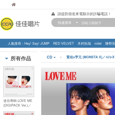
佳佳唱片
佳佳唱片
請提防假造來電顯示的詐騙電話！
【中華門市營業時間調整公告】
快速搜尋
訂購金額滿200元，即享免運優惠!! 詳
人氣搜尋：
Hey! Say! JUMP
RED VELVET
木村拓哉
milet
陳勢
STRAY KIDS
盧廣仲
周杰伦
CD
所有作品
賢佑x亨元 (MONSTA X)／셔누X형
迷你專輯:LOVE ME
(DIGIPACK Ver.)／
EP:LOVE ME
(DIGIPACK Ver.)