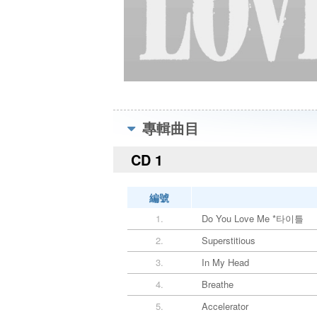
專輯曲目
CD 1
編號
1.
Do You Love Me *타이틀
2.
Superstitious
3.
In My Head
4.
Breathe
5.
Accelerator