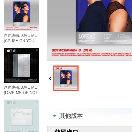
迷你專輯:LOVE ME
(CRUSH ON YOU
Ver.)／EP:LOVE ME
(CRUSH ON YOU
Ver.)
迷你專輯:LOVE ME
(LOVE ME OR NOT
Ver.)／EP:LOVE ME
(LOVE ME OR NOT
Ver.)
其他版本
韓國進口