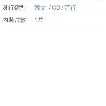
發行類型：
韓文
/
CD
/
流行
內裝片數：
1片