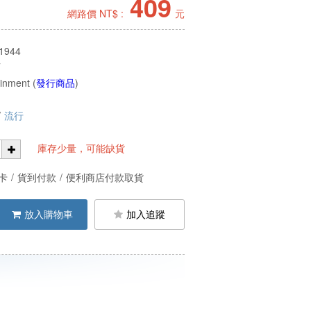
409
網路價 NT$ :
元
1944
7
inment (
發行商品
)
/
流行
庫存少量，可能缺貨
卡
/
貨到付款
/
便利商店付款取貨
放入購物車
加入追蹤