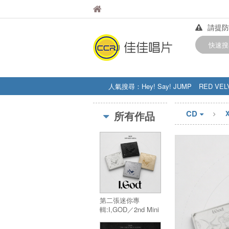
佳佳唱片
佳佳唱片
請提防
【中華
快速搜
訂購金額
人氣搜尋：
Hey! Say! JUMP
RED VEL
STRAY KIDS
盧廣仲
周杰伦
CD
所有作品
第二張迷你專
輯:I,GOD／2nd Mini
Album:I,GOD