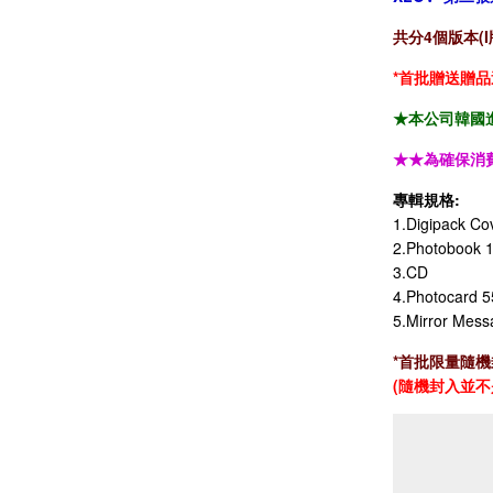
共分4個版本(
*首批贈送贈品
★本公司韓國進
★★為確保消
專輯規格:
1.Digipack C
2.Photobook 
3.CD
4.Photocard
5.Mirror Me
*首批限量隨機封入
(隨機封入並不