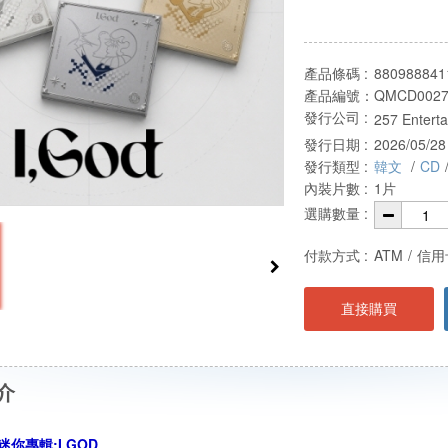
產品條碼 :
880988841
產品編號：
QMCD002
發行公司 :
257 Enterta
發行日期 :
2026/05/28
發行類型 :
韓文
/
CD
內裝片數 :
1片
選購數量 :
付款方式 :
ATM
/
信用
直接購買
介
迷你專輯:I,GOD