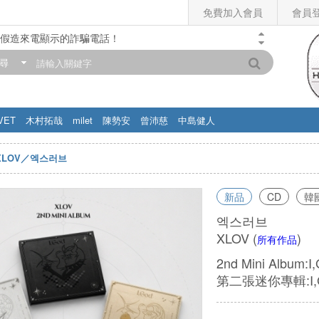
免費加入會員
會員
假造來電顯示的詐騙電話！
門市營業時間調整公告】
尋
滿200元，即享免運優惠!! 詳情>>
VET
木村拓哉
milet
陳勢安
曾沛慈
中島健人
XLOV／엑스러브
新品
CD
韓
엑스러브
XLOV
(
)
所有作品
2nd Mini Album:I
第二張迷你專輯:I,