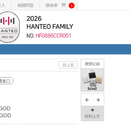
登入
相關問題
購物車
0
瀏覽紀錄
回上頁
國進口
,GOD
GOD
回到上方