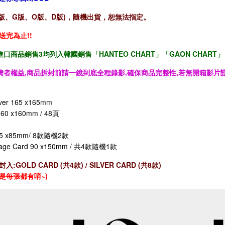
I版、G版、O版、D版)，隨機出貨，恕無法指定。
送完為止!!
口商品銷售3均列入韓國銷售「HANTEO CHART」「GAON CHART」
費者權益,商品拆封前請一鏡到底全程錄影,確保商品完整性,若無開箱影片證
over 165 x165mm
160 x160mm / 48頁
 55 x85mm/ 8款隨機2款
ssage Card 90 x150mm / 共4款隨機1款
:GOLD CARD (共4款) / SILVER CARD (共8款)
是每張都有唷~)