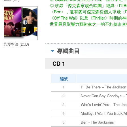
◎ 收錄「傑克森家族合唱團」經典〈I’ll B
〈Ben〉，還有麥可傑克森從個人單飛〈Don't Stop
《Off The Wal》以及《Thrill
世界最具影響力藝術家之一的不朽傳奇音
烈愛對決 (2CD)
專輯曲目
CD 1
編號
1.
I’ll Be There – The Jackson
2.
Never Can Say Goodbye – 
3.
Who’s Lovin’ You – The Ja
4.
Medley: I Want You Back/A
5.
Ben - The Jacksons