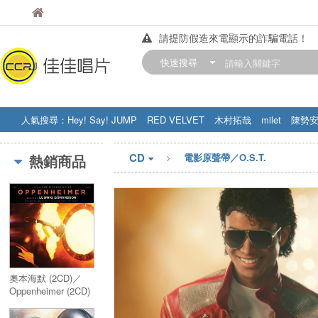
佳佳唱片
佳佳唱片
請提防假造來電顯示的詐騙電話！
【中華門市營業時間調整公告】
快速搜尋
訂購金額滿200元，即享免運優惠!! 詳
人氣搜尋：
Hey! Say! JUMP
RED VELVET
木村拓哉
milet
陳勢
STRAY KIDS
盧廣仲
周杰伦
CD
熱銷商品
電影原聲帶／O.S.T.
奧本海默 (2CD)／
Oppenheimer (2CD)