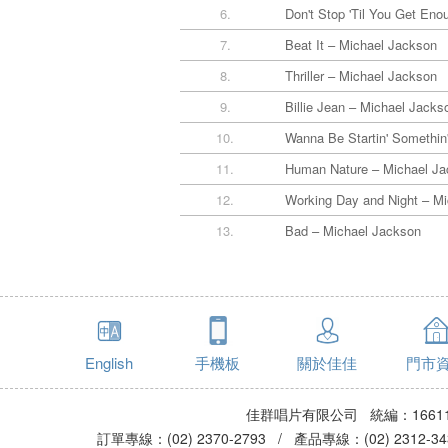
6.
Don't Stop 'Til You Get En
7.
Beat It – Michael Jackson
8.
Thriller – Michael Jackson
9.
Billie Jean – Michael Jacks
10.
Wanna Be Startin' Somethin
11.
Human Nature – Michael J
12.
Working Day and Night – M
13.
Bad – Michael Jackson
English
手機板
關於佳佳
門市
佳群唱片有限公司 統編：16611
訂單專線：(02) 2370-2793 / 產品專線：(02) 2312-