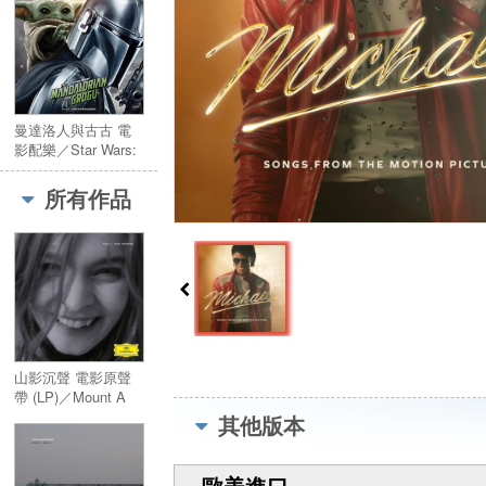
曼達洛人與古古 電
影配樂／Star Wars:
The Mandalorian
and Grogu (Original
所有作品
Motion Picture
Soundtrack)
山影沉聲 電影原聲
帶 (LP)／Mount A
(LP)
其他版本
歐美進口