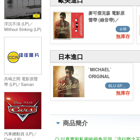
麥可傑克森 電影原
聲帶 (錄音帶)／
浮沉不溺 (LP)／
Michael : Songs
卡帶
Without Sinking (LP)
From the Motion
無庫存
Picture (Cassette)
日本進口
`MICHAEL`
ORIGINAL
共鳴之間 電影原聲
SOUNDTRACK
帶 (LP)／Saman
BLU-SPEC
(BLU-SPEC
(LP)
無庫存
CD2+BOOKLET)
[LTD.]
商品簡介
汽車總動員 (LP)／
◎ 以真實和私密的視角呈現「流行樂之
Cars (LP)