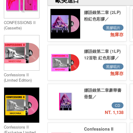
娜語錄第二章 (2LP)
粉紅色彩膠／
CONFESSIONS II
Confessions II
黑膠唱片
(Cassette)
(2LP) 粉紅色彩膠
無庫存
娜語錄第二章 (1LP)
12首歌 紅色彩膠／
Confessions II 12-
黑膠唱片
track Standard
無庫存
Confessions II
(Vinyl LP)
(Limited Edition)
Baby Pink Vinyl
娜語錄第二章豪華書
(Target版)
冊盤／
Confessions II 16-
CD
track Photobook
NT. 1,138
Confessions II
Confessions II
(Exclusive Limited