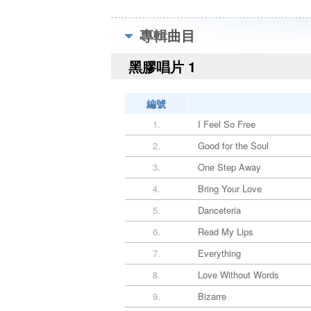
專輯曲目
黑膠唱片 1
編號
1.
I Feel So Free
2.
Good for the Soul
3.
One Step Away
4.
Bring Your Love
5.
Danceteria
6.
Read My Lips
7.
Everything
8.
Love Without Words
9.
Bizarre