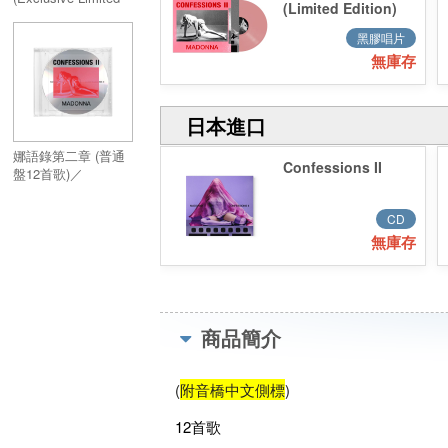
(Limited Edition)
Edition Hot Pink
Baby Pink Vinyl
Vinyl)
黑膠唱片
(Target版)
無庫存
日本進口
娜語錄第二章 (普通
Confessions II
盤12首歌)／
Confessions II
CD
無庫存
商品簡介
(
附音橋中文側標
)
12首歌