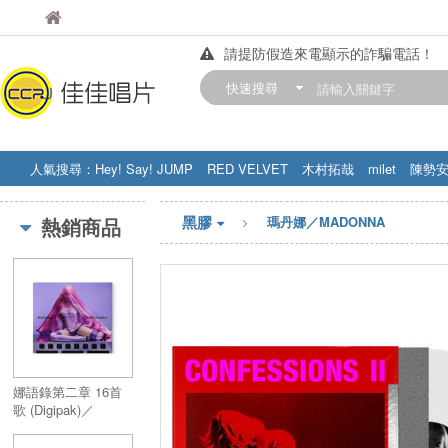
佳佳唱片
佳佳唱片
請提防假造來電顯示的詐騙電話！
【中華門市營業時間調整公告】
快速搜尋
訂購金額滿200元，即享免運優惠!! 詳
人氣搜尋：
Hey! Say! JUMP
RED VELVET
木村拓哉
milet
陳勢
STRAY KIDS
盧廣仲
周杰伦
黑膠
熱銷商品
瑪丹娜／MADONNA
娜語錄第二章 16首
歌 (Digipak)／
Confessions II 16-
track (Digipak)