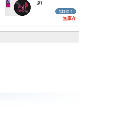
膠)
黑膠唱片
無庫存