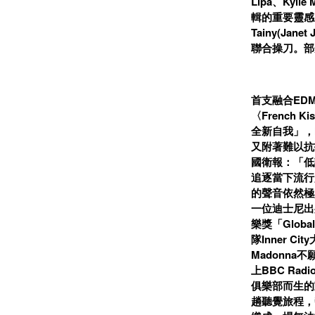
Lipa、Kyl
輯的重要靈感來
Tainy(Jan
聯合操刀。部
首支融合EDM＋
〈Frenc
全新自我」，
又附著難以抗
國衛報：「低
追逐當下流行
的聲音依然極
一位迪士尼出
樂獎「Global
隊Inner C
Madonn
上BBC Ra
俱樂部而生的
趟聽覺旅程，