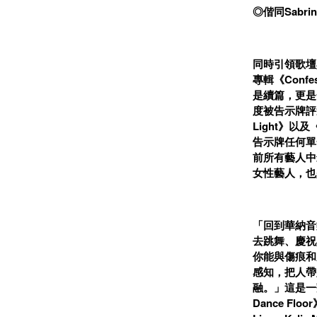
◎偕同Sabri
同時引領歌壇
專輯《Confe
是續篇，更是
度被告示牌評選「
Light》
告示牌任何單
前所有藝人中
女性藝人，也
「回到華納音
去跳舞、慶祝
你能與傷痕和
感知，把人帶
融。」這是一劑
Dance F