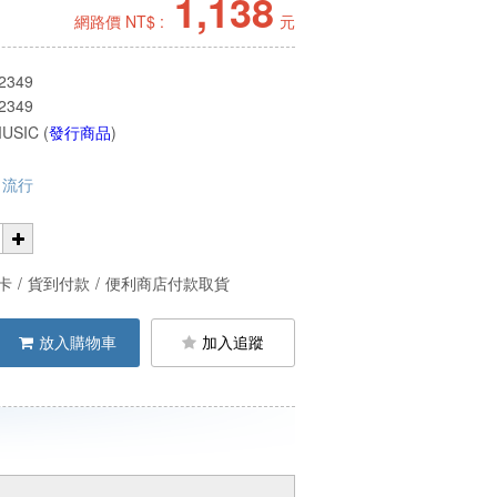
1,138
網路價 NT$ :
元
2349
2349
USIC (
發行商品
)
流行
卡
/
貨到付款
/
便利商店付款取貨
放入購物車
加入追蹤