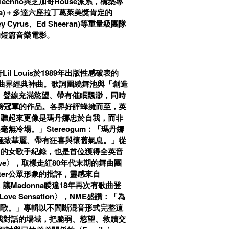
特律Techno與芝加哥House派系，構築專
Gaga)＋多達六座拉丁葛萊美獎肯定的
iley Cyrus、Ed Sheeran)等重量級團隊
的短篇音樂電影。
Lil Louis於1989年出版性感破表的
室舞曲界經典神曲。歌詞圍繞舞池與「創造
己。聲線充滿慾望、帶有催眠飄渺，同時
播榜冠軍的作品。各界好評蜂擁而至，英
，聽起來更像是瑪丹娜忠於自我，而非
冷場。」Stereogum：「瑪丹娜
「極致華麗、帶有狂喜與懷舊氣息。」從
名的女歌手紀錄，也是首位獲得全英音
our Love〉，取樣走紅80年代末期的舞曲團
rpenter公眾形象的批評，靈感來自
Madonna睽違18年再次有歌曲登
ve Sensation〉，NME盛讚：「為
副歌。」專輯以不間斷混音形式完整這
自我對話的場域，把脆弱、慾望、救贖交