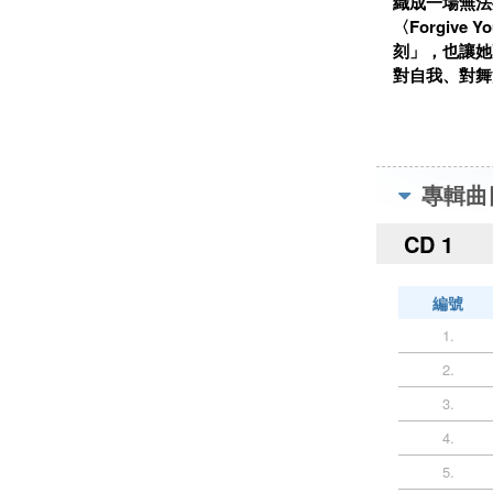
織成一場無法抽
〈Forgive
刻」，也讓她
對自我、對舞
專輯曲
CD 1
編號
1.
2.
3.
4.
5.