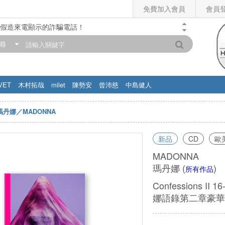
免費加入會員
會員
假造來電顯示的詐騙電話！
門市營業時間調整公告】
尋
滿200元，即享免運優惠!! 詳情>>
VET
木村拓哉
milet
陳勢安
曾沛慈
中島健人
瑪丹娜／MADONNA
新品
CD
歐
MADONNA
瑪丹娜
(
)
所有作品
Confessions II 16
娜語錄第二章豪華