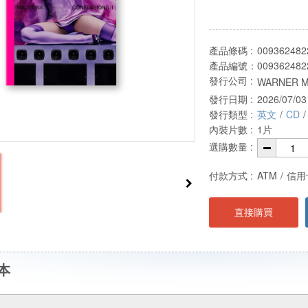
產品條碼 :
009362482
產品編號：
009362482
發行公司 :
WARNER M
發行日期 :
2026/07/03
發行類型 :
英文
/
CD
/
內裝片數 :
1片
選購數量 :
付款方式 :
ATM
/
信用
直接購買
本