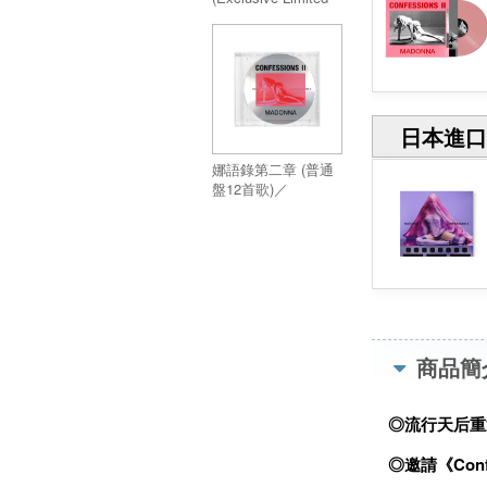
Edition Hot Pink
Vinyl)
日本進口
娜語錄第二章 (普通
盤12首歌)／
Confessions II
商品簡
◎流行天后重
◎邀請《Conf