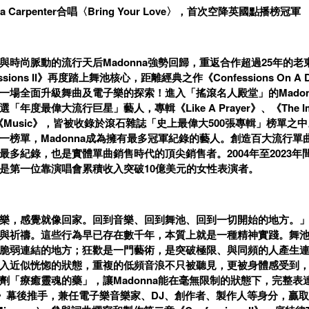
na Carpenter合唱〈Bring Your Love〉，首次空降英國點播榜冠軍
與時尚脈動的流行天后Madonna強勢回歸，重返合作超過25年的
ssions II》再度踏上舞池核心，距離經典之作《Confessions On A
一場全面升級舞曲及電子樂的探索！進入「搖滾名人殿堂」的Madon
年度最偉大流行巨星」藝人，專輯《Like A Prayer》、《The Immacul
以及《Music》，皆被收錄於滾石雜誌「史上最偉大500張專輯」榜單
一榜單，Madonna成為擁有最多冠軍紀錄的藝人。創造百大流行單曲
最多紀錄，也是實體單曲銷售時代的頂尖銷售者。2004年至2023年
是第一位靠演唱會累積收入突破10億美元的女性表演者。
樂，感覺就像回家。回到音樂、回到舞池、回到一切開始的地方。」M
與祈禱。這些行為早已存在數千年，本質上就是一種精神實踐。舞
脆弱連結的地方；狂歡是一門藝術，是突破極限、與同頻的人產生
入近似恍惚的狀態，重複的低頻音浪不只被聽見，更被身體感受到
「療癒靈魂的藥」，讓Madonna能在毫無限制的狀態下，完整表達自我。邀
loor》幕後推手，兼任電子樂音樂家、DJ、創作者、製作人等身分，贏取三座葛