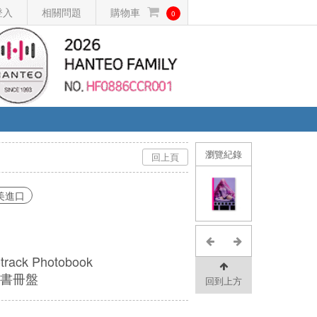
登入
相關問題
購物車
0
瀏覽紀錄
回上頁
美進口
-track Photobook
書冊盤
回到上方