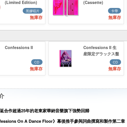
(Limited Edition)
(Cassette)
Baby Pink Vinyl
黑膠唱片
卡帶
(Target版)
無庫存
無庫存
Confessions II
Confessions II 生
産限定デラックス盤
CD
CD
無庫存
無庫存
介
返合作超過25年的老東家華納音樂旗下強勢回歸
essions On A Dance Floor》幕後推手參與詞曲撰寫和製作第二章