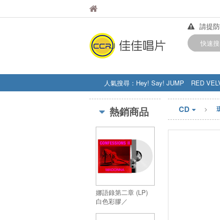
佳佳唱片
佳佳唱片
請提防
【中華
快速搜
訂購金額
人氣搜尋：
Hey! Say! JUMP
RED VEL
STRAY KIDS
盧廣仲
周杰伦
CD
熱銷商品
娜語錄第二章 (LP)
白色彩膠／
Confessions II (LP)
白色彩膠