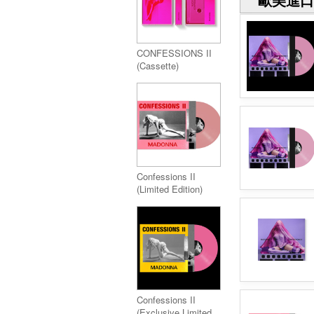
CONFESSIONS II
(Cassette)
Confessions II
(Limited Edition)
Baby Pink Vinyl
(Target版)
Confessions II
(Exclusive Limited