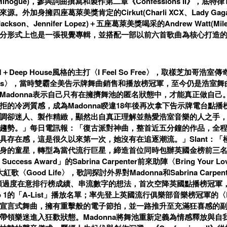
ie Minogue)，參與詞曲撰寫和製作第二章《Confessions II》，底
源。外加身擁四座葛萊美獎肯定的Cirkut(Charli XCX、Lady 
et Jackson、Jennifer Lopez)＋五座葛萊美獎喝采的Andrew Watt(M
分形式上也是一張視覺專輯，並搭配一部以前六首歌曲為核心打造
Deep House風格的主打〈I Feel So Free〉，取樣芝加哥浩室傳奇
h Kiss〉，當時雙霸全美告示牌舞曲銷售和播放榜冠軍，至今仍是浩
Madonna表示自己只有在擁擠舞池的匿名狀態中，才能真正做自
拒的冷冽質感，成為Madonna睽違18年後再次拿下告示牌電台點
調卻迷人、製作精緻，顯然出自真正理解並熱愛浩室音樂的人之手
趨勢。」每日電訊報：「復古派對神曲，整首近五分鐘的作品，全程毫無
具存在感，這是很久以來第一次，她沒有在追逐潮流。」Slant：
身的童星，轉型為當代流行巨星，締造首位同時包辦英國金榜前三
 Success Award」的Sabrina Carpenter前來助陣〈Bring Y
ity大紅歌〈Good Life〉，歌詞探討外界對Madonna和Sabrina Ca
a不願過度在意排行榜成績、串流數字的想法，首次空降英國點播榜冠軍，讓
dio 1的「A-List」播放名單；率先登上英國流行俱樂部音樂榜冠軍的〈Lo
宣言式舞曲，擁有重擊般的電子節拍，並一路推升至充滿狂喜感的
帶領樂迷進入狂歡狀態。Madonna將舞池重新定義為情感釋放與