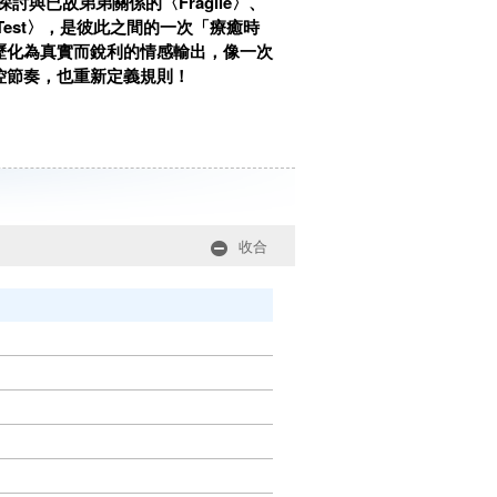
探討與已故弟弟關係的〈Fragile〉、
The Test〉，是彼此之間的一次「療癒時
經歷化為真實而銳利的情感輸出，像一次
掌控節奏，也重新定義規則！
收合