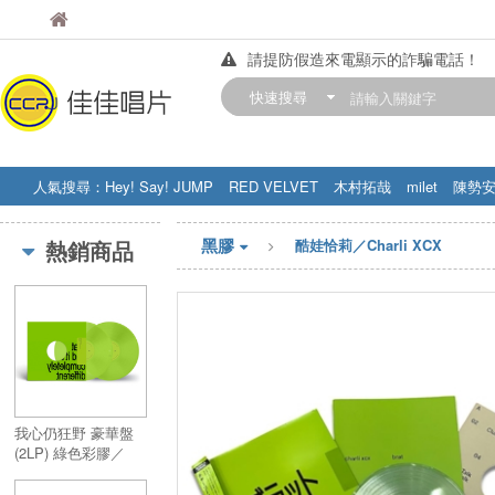
佳佳唱片
佳佳唱片
請提防假造來電顯示的詐騙電話！
【中華門市營業時間調整公告】
快速搜尋
訂購金額滿200元，即享免運優惠!! 詳
人氣搜尋：
Hey! Say! JUMP
RED VELVET
木村拓哉
milet
陳勢
STRAY KIDS
盧廣仲
周杰伦
黑膠
熱銷商品
酷娃恰莉／Charli XCX
我心仍狂野 豪華盤
(2LP) 綠色彩膠／
Brat and it’s
completely different