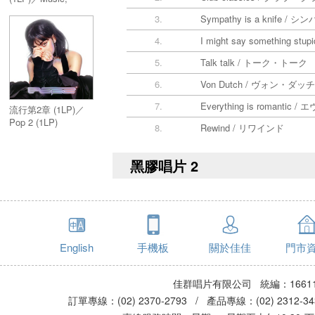
Fashion, Film (1LP)
3.
Sympathy is a knif
4.
I might say someth
5.
Talk talk / トーク・トーク
6.
Von Dutch / ヴォン・ダッチ
7.
Everything is roma
流行第2章 (1LP)／
Pop 2 (1LP)
8.
Rewind / リワインド
黑膠唱片 2
English
手機板
關於佳佳
門市
佳群唱片有限公司 統編：16611
訂單專線：(02) 2370-2793 / 產品專線：(02) 2312-