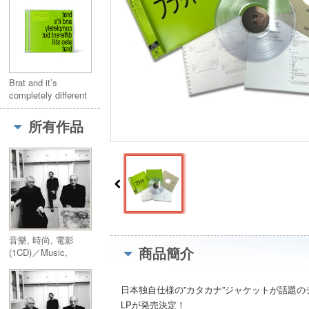
but also still brat
(2LP) 綠色彩膠
Brat and it’s
completely different
but also still brat
所有作品
音樂, 時尚, 電影
商品簡介
(1CD)／Music,
Fashion, Film (1CD)
日本独自仕様の”カタカナ”ジャケットが話題の
LPが発売決定！