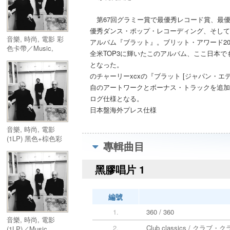
第67回グラミー賞で最優秀レコード賞、最優
優秀ダンス・ポップ・レコーディング、そして
音樂, 時尚, 電影 彩
アルバム『ブラット』。ブリット・アワード20
色卡帶／Music,
全米TOP3に輝いたこのアルバム、ここ日本
Fashion, Film 彩色
となった。
卡帶
のチャーリーxcxの『ブラット [ジャパン・
自のアートワークとボーナス・トラックを追加
ログ仕様となる。
日本盤海外プレス仕様
音樂, 時尚, 電影
(1LP) 黑色+棕色彩
專輯曲目
膠／Music, Fashion,
Film (1LP) 黑色+棕
色彩膠
黑膠唱片 1
編號
1.
360 / 360
音樂, 時尚, 電影
2.
Club classics / クラブ
(1LP)／Music,