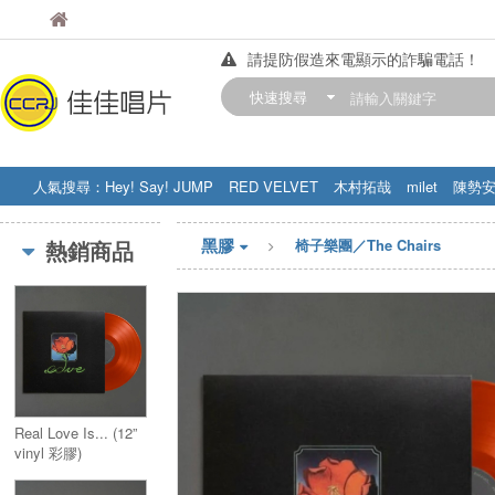
佳佳唱片
佳佳唱片
請提防假造來電顯示的詐騙電話！
【中華門市營業時間調整公告】
快速搜尋
訂購金額滿200元，即享免運優惠!! 詳
人氣搜尋：
Hey! Say! JUMP
RED VELVET
木村拓哉
milet
陳勢
STRAY KIDS
盧廣仲
周杰伦
黑膠
熱銷商品
椅子樂團／The Chairs
Real Love Is... (12”
vinyl 彩膠)