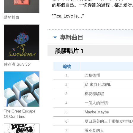
的那個自己。一切奔跑的過程，都是愛呀
"Real Love Is…"
愛的對白
專輯曲目
黑膠唱片 1
倖存者 Survivor
編號
1.
巴黎德州
2.
給 來自月球的L
3.
棉花糖駱駝
4.
一個人的街頭
The Great Escape
5.
Maybe Maybe
Of Our Time
6.
夏日最美的三十張拍立得相
7.
看不見的人