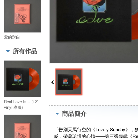
愛的對白
所有作品
Real Love Is... (12”
vinyl 彩膠)
商品簡介
『告別天馬行空的《Lovely Sund
感，帶著珍惜的心情——第三張專輯《Real