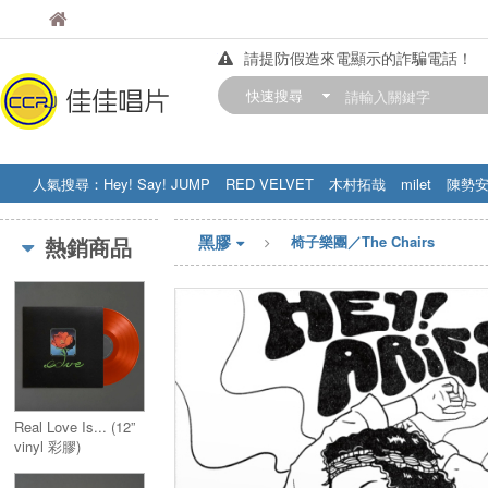
佳佳唱片
佳佳唱片
請提防假造來電顯示的詐騙電話！
【中華門市營業時間調整公告】
快速搜尋
訂購金額滿200元，即享免運優惠!! 詳
人氣搜尋：
Hey! Say! JUMP
RED VELVET
木村拓哉
milet
陳勢
STRAY KIDS
盧廣仲
周杰伦
黑膠
熱銷商品
椅子樂團／The Chairs
Real Love Is... (12”
vinyl 彩膠)