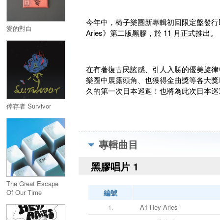
今年中，椅子樂團新專輯初回限定盤發行
愛的對白
Aries》第二版黑膠，於 11 月正式推出。
在有著復古民謠感、引人入勝的優美旋律
樂圈中展露頭角、也獲得金曲獎等各大獎項的
久的第一次日本巡迴！也將為此次日本巡
倖存者 Survivor
專輯曲目
黑膠唱片 1
The Great Escape
Of Our Time
編號
1.
A1 Hey Aries