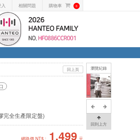
登入
相關問題
購物車
0
瀏覽紀錄
回上頁
口
膠完全生產限定盤)
回到上方
1,499
網路價 NT$ :
元