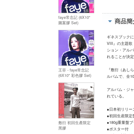
faye常念記 (6X10"
商品簡
圖案膠 Set)
ギネスブックに
VIII』の主
ション・アルバ
れることが決定
『敷衍（あしら
王菲 - faye常念記
(6X10" 彩色膠 Set)
ルバムで、全1
アルバム・ジャ
れている。
●日本初リリー
●初回生産限定
●180g重量盤
敷衍 初回生產限定
黑膠
●ポスター付