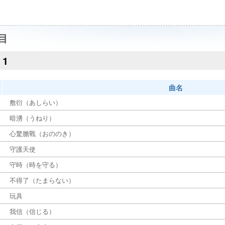
目
1
曲名
敷衍（あしらい）
暗湧（うねり）
心驚膽戰（おののき）
守護天使
守時（時を守る）
不得了（たまらない）
玩具
我信（信じる）