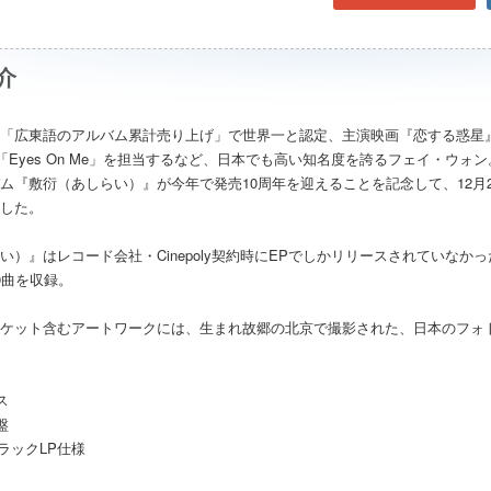
介
「広東語のアルバム累計売り上げ」で世界一と認定、主演映画『恋する惑星
題歌「Eyes On Me」を担当するなど、日本でも高い知名度を誇るフェイ・ウォ
ム『敷衍（あしらい）』が今年で発売10周年を迎えることを記念して、12月
した。
い）』はレコード会社・Cinepoly契約時にEPでしかリリースされていな
0曲を収録。
ケット含むアートワークには、生まれ故郷の北京で撮影された、日本のフォ
ス
盤
ブラックLP仕様