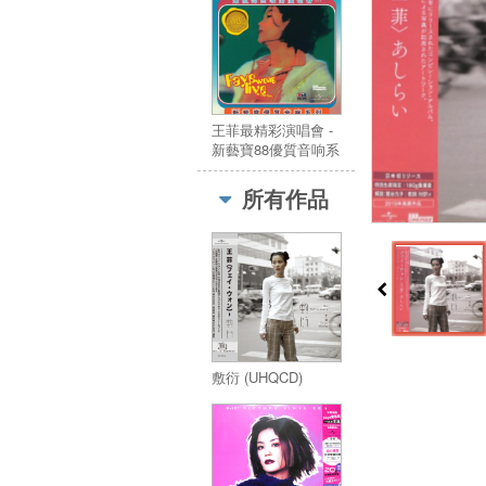
王菲最精彩演唱會 -
新藝寶88優質音响系
列 (2CD)(復刻版)
所有作品
敷衍 (UHQCD)