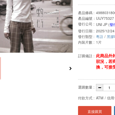
產品條碼 :
498803180
產品編號：
UIJY75327
發行公司 :
UNI JP (
發
發行日期 :
2025/12/24
發行類型 :
粵語
/
黑膠
內裝片數 :
1片
此商品外
訂購備註 :
狀況，若
換，可接
選購數量 :
付款方式 :
ATM
/
信用
直接購買