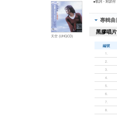
●歌詞・対訳付
專輯曲
黑膠唱片 
天空 (UHQCD)
編號
1.
2.
3.
4.
5.
6.
7.
8.