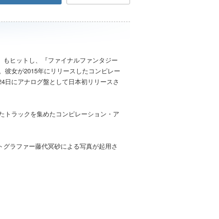
』もヒットし、『ファイナルファンタジー
ン。彼女が2015年にリリースしたコンピレー
24日にアナログ盤として日本初リリースさ
かったトラックを集めたコンピレーション・ア
トグラファー藤代冥砂による写真が起用さ