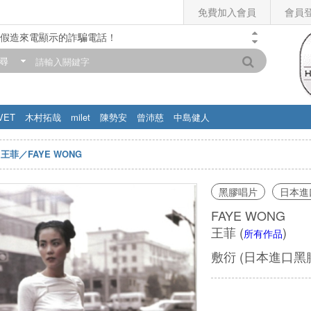
免費加入會員
會員
假造來電顯示的詐騙電話！
門市營業時間調整公告】
尋
滿200元，即享免運優惠!! 詳情>>
VET
木村拓哉
milet
陳勢安
曾沛慈
中島健人
王菲／FAYE WONG
黑膠唱片
日本進
FAYE WONG
王菲
(
)
所有作品
敷衍 (日本進口黑