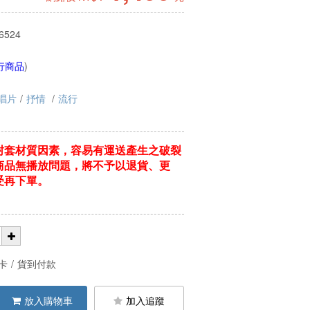
6524
行商品
)
唱片
/
抒情
/
流行
封套材質因素，容易有運送產生之破裂
商品無播放問題，將不予以退貨、更
受再下單。
卡
/
貨到付款
放入購物車
加入追蹤