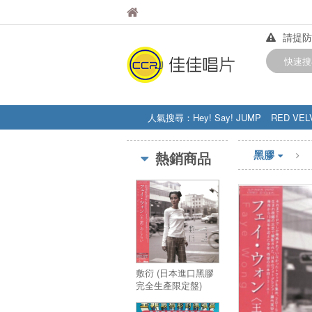
佳佳唱片
佳佳唱片
請提防
【中華
快速搜
訂購金額
人氣搜尋：
Hey! Say! JUMP
RED VEL
STRAY KIDS
盧廣仲
周杰伦
黑膠
熱銷商品
敷衍 (日本進口黑膠
完全生產限定盤)