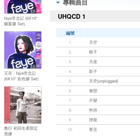
專輯曲目
UHQCD 1
faye常念記 (6X10"
圖案膠 Set)
編號
1.
天空
2.
棋子
3.
天使
4.
影子
王菲 - faye常念記
(6X10" 彩色膠 Set)
5.
天空(unplugged)
6.
眷戀
7.
不變
8.
矜持
9.
掙脫
敷衍 初回生產限定
10.
誓言
黑膠