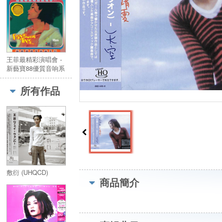
王菲最精彩演唱會 -
新藝寶88優質音响系
列 (2CD)(復刻版)
所有作品
敷衍 (UHQCD)
商品簡介