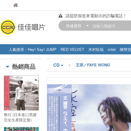
佳佳唱片
佳佳唱片
請提防假造來電顯示的詐騙電話！
【中華門市營業時間調整公告】
快速搜尋
訂購金額滿200元，即享免運優惠!! 詳
人氣搜尋：
Hey! Say! JUMP
RED VELVET
木村拓哉
milet
陳勢
STRAY KIDS
盧廣仲
周杰伦
CD
熱銷商品
王菲／FAYE WONG
敷衍 (日本進口黑膠
完全生產限定盤)