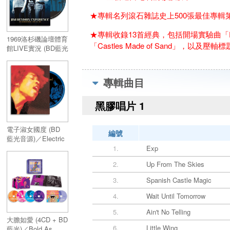
★專輯名列滾石雜誌史上500張最佳專輯第
★專輯收錄13首經典，包括開場實驗曲「EXP」、根
1969洛杉磯論壇體育
「Castles Made of Sand」，以及壓軸標題
館LIVE實況 (BD藍光
音源)／Los Angeles
Forum - April 26,
1969 (Blu-Ray
專輯曲目
Audio)
黑膠唱片 1
電子淑女國度 (BD
編號
藍光音源)／Electric
Ladyland (Blu-Ray
1.
Exp
Audio)
2.
Up From The Skies
3.
Spanish Castle Magic
4.
Wait Until Tomorrow
5.
Ain't No Telling
大膽如愛 (4CD + BD
6.
Little Wing
藍光)／Bold As