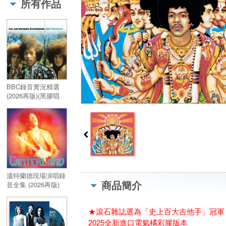
所有作品
BBC錄音實況精選
(2026再版)(黑膠唱
片)／BBC Sessions
(2026 Reissue)
(Vinyl)
溫特蘭德現場演唱錄
商品簡介
音全集 (2026再版)
(黑膠唱片)／
Winterland (2026
★滾石雜誌選為「史上百大吉他手」冠軍 
Reissue)(Vinyl)
2025全新進口電氣橘彩膠版本