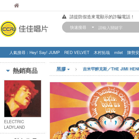
佳佳唱片
佳佳唱片
請提防假造來電顯示的詐騙電話！
【中華門市營業時間調整公告】
快速搜尋
訂購金額滿200元，即享免運優惠!! 詳
人氣搜尋：
Hey! Say! JUMP
RED VELVET
木村拓哉
milet
陳勢
STRAY KIDS
盧廣仲
周杰伦
黑膠
熱銷商品
吉米罕醉克斯／THE JIMI HEND
ELECTRIC
LADYLAND