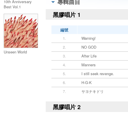
專輯曲目
10th Anniversary
Best Vol.1
黑膠唱片 1
編號
1.
Warning!
2.
NO GOD
Unseen World
3.
After Life
4.
Manners
5.
I still seek revenge.
6.
H-G-K
7.
サヨナキドリ
黑膠唱片 2