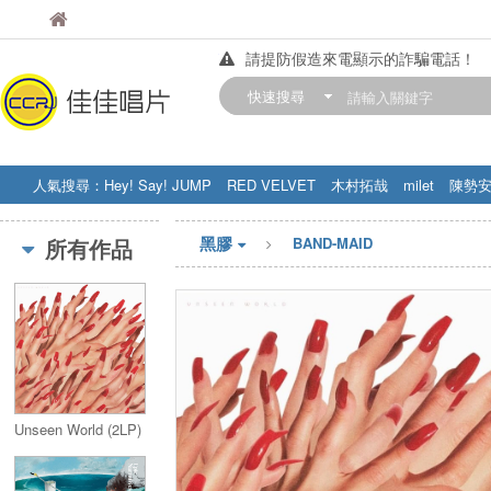
佳佳唱片
佳佳唱片
請提防假造來電顯示的詐騙電話！
【中華門市營業時間調整公告】
快速搜尋
訂購金額滿200元，即享免運優惠!! 詳
人氣搜尋：
Hey! Say! JUMP
RED VELVET
木村拓哉
milet
陳勢
STRAY KIDS
盧廣仲
周杰伦
黑膠
所有作品
BAND-MAID
Unseen World (2LP)