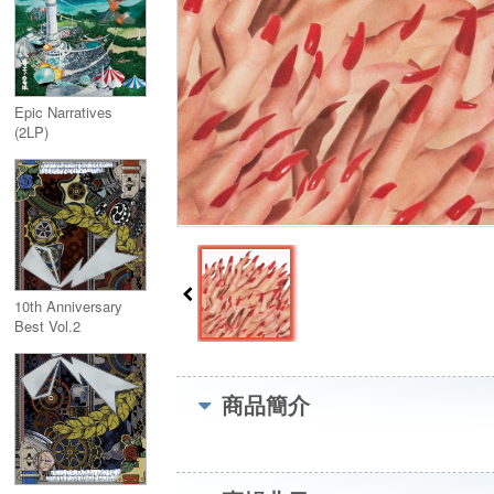
Epic Narratives
(2LP)
10th Anniversary
Best Vol.2
商品簡介