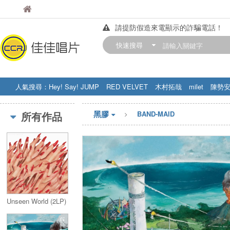
佳佳唱片
佳佳唱片
請提防假造來電顯示的詐騙電話！
【中華門市營業時間調整公告】
快速搜尋
訂購金額滿200元，即享免運優惠!! 詳
人氣搜尋：
Hey! Say! JUMP
RED VELVET
木村拓哉
milet
陳勢
STRAY KIDS
盧廣仲
周杰伦
黑膠
所有作品
BAND-MAID
Unseen World (2LP)