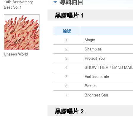
專輯曲目
10th Anniversary
Best Vol.1
黑膠唱片 1
編號
1.
Magie
2.
Shambles
Unseen World
3.
Protect You
4.
SHOW THEM / BAND-MAID w
5.
Forbidden tale
6.
Bestie
7.
Brightest Star
黑膠唱片 2